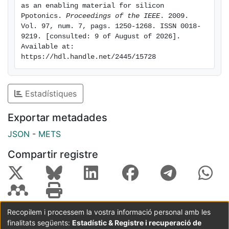
as an enabling material for silicon 
Ppotonics. 
Proceedings of the IEEE
. 2009. 
Vol. 97, num. 7, pags. 1250-1268. ISSN 0018-
9219. [consulted: 9 of August of 2026]. 
Available at: 
https://hdl.handle.net/2445/15728
Estadístiques
Exportar metadades
JSON
-
METS
Compartir registre
Recopilem i processem la vostra informació personal amb les
finalitats següents:
Estadístic & Registre i recuperació de
Coordinació:
CRAI UB
Avís legal
Metadades