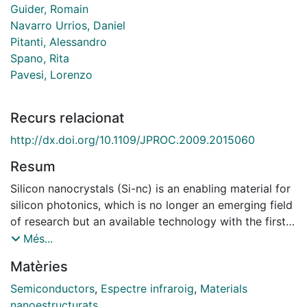
Guider, Romain
Navarro Urrios, Daniel
Pitanti, Alessandro
Spano, Rita
Pavesi, Lorenzo
Recurs relacionat
http://dx.doi.org/10.1109/JPROC.2009.2015060
Resum
Silicon nanocrystals (Si-nc) is an enabling material for
silicon photonics, which is no longer an emerging field
of research but an available technology with the first
commercial products available on the market. In this
Més...
paper, properties and applications of Si-nc in silicon
Matèries
photonics are reviewed. After a brief history of silicon
photonics, the limitations of silicon as a light emitter
Semiconductors
,
Espectre infraroig
,
Materials
are discussed and the strategies to overcome them
nanoestructurats