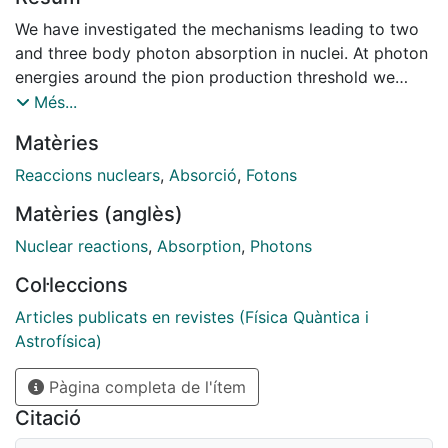
We have investigated the mechanisms leading to two
and three body photon absorption in nuclei. At photon
energies around the pion production threshold we
obtain a fraction of three body absorption of less than
Més...
10% of the total, contradicting previous theoretical
Matèries
claims that it dominates the absorption process. The
strength of the three body channel grows smoothly
Reaccions nuclears
,
Absorció
,
Fotons
with the photon energy reaching a maximum of about
Matèries (anglès)
60% of the total direct absorption at energies of the
photon around 400 MeV.
Nuclear reactions
,
Absorption
,
Photons
Col·leccions
Articles publicats en revistes (Física Quàntica i
Astrofísica)
Pàgina completa de l'ítem
Citació