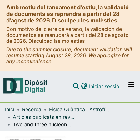
Amb motiu del tancament d'estiu, la validació
de documents es reprendrà a partir del 28
d'agost de 2026. Disculpeu les molèsties.
Con motivo del cierre de verano, la validación de
documentos se reanudará a partir del 28 de agosto
de 2026. Disculpad las molestias
Due to the summer closure, document validation will
resume starting August 28, 2026. We apologize for
any inconvenience.
(current)
Iniciar sessió
Comunitats i col·leccions
Inici
Recerca
Física Quàntica i Astrofísica
Navega per tot el DD
Articles publicats en revistes (Física Quàntica i Astrofísica)
Com publicar
Two and three nucleon induced photon absorption
Contacte