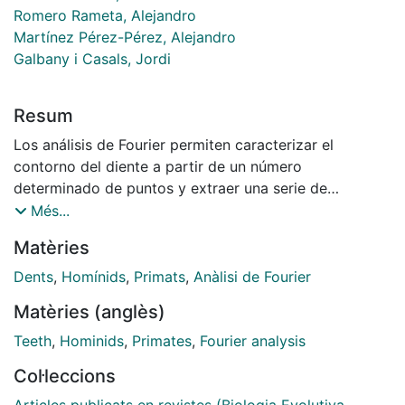
Romero Rameta, Alejandro
Martínez Pérez-Pérez, Alejandro
Galbany i Casals, Jordi
Resum
Los análisis de Fourier permiten caracterizar el
contorno del diente a partir de un número
determinado de puntos y extraer una serie de
parámetros para un posterior análisis multivariante. No
Més...
obstante, la gran complejidad que presentan algunas
Matèries
conformaciones, obliga a comprobar cuántos puntos
son necesarios para una correcta representación de
Dents
,
Homínids
,
Primats
,
Anàlisi de Fourier
ésta. El objetivo de este trabajo es aplicar y validar los
Matèries (anglès)
análisis de Fourier (Polar y Elíptico) en el estudio de la
forma dental a partir de diferentes puntos de contorno
Teeth
,
Hominids
,
Primates
,
Fourier analysis
y explorar la variabilidad morfométrica en diferentes
Col·leccions
géneros. Se obtuvieron fotografías digitales de la
superfi cie oclusal en segundos molares inferiores