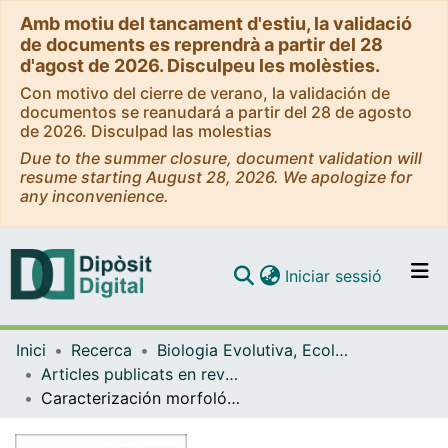
Amb motiu del tancament d'estiu, la validació
de documents es reprendrà a partir del 28
d'agost de 2026. Disculpeu les molèsties.
Con motivo del cierre de verano, la validación de
documentos se reanudará a partir del 28 de agosto
de 2026. Disculpad las molestias
Due to the summer closure, document validation will
resume starting August 28, 2026. We apologize for
any inconvenience.
(current)
Iniciar sessió
Comunitats i col·leccions
Inici
Recerca
Biologia Evolutiva, Ecologia i Ciències Ambientals
Navega per tot el DD
Articles publicats en revistes (Biologia Evolutiva, Ecologia i Ciències Ambientals)
Com publicar
Caracterización morfológica del M2 de Primates Hominoidea a partir de análisis de Fourier
Contacte