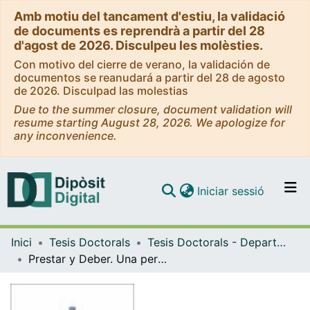
Amb motiu del tancament d'estiu, la validació
de documents es reprendrà a partir del 28
d'agost de 2026. Disculpeu les molèsties.
Con motivo del cierre de verano, la validación de
documentos se reanudará a partir del 28 de agosto
de 2026. Disculpad las molestias
Due to the summer closure, document validation will
resume starting August 28, 2026. We apologize for
any inconvenience.
(current)
Iniciar sessió
Comunitats i col·leccions
Inici
Tesis Doctorals
Tesis Doctorals - Departament - Antropologia Social
Navega per tot el DD
Prestar y Deber. Una perspectiva antropológica de acreedores y deudores en Palmira (Colombia)
Com publicar
Contacte