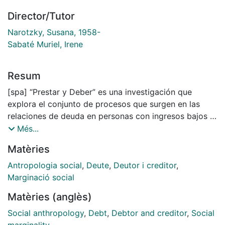
Director/Tutor
Narotzky, Susana, 1958-
Sabaté Muriel, Irene
Resum
[spa] “Prestar y Deber” es una investigación que
explora el conjunto de procesos que surgen en las
relaciones de deuda en personas con ingresos bajos y
sus distintos acreedores. El capítulo de contexto,
Més...
comprende las normatividades relacionadas con el
Matèries
crédito en Colombia y los rasgos de Palmira –
epicentro de la investigación–. Además de referenciar
Antropologia social
,
Deute
,
Deutor i creditor
,
los conceptos teóricos que guiaron la recolección y el
Marginació social
análisis del material etnográfico; se incluyen capítulos
Matèries (anglès)
que muestra las experiencias, prácticas y dinámicas de
los deudores y acreedores. Finalmente, se presentan
Social anthropology
,
Debt
,
Debtor and creditor
,
Social
las conclusiones de la investigación.