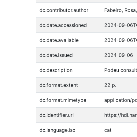
dc.contributor.author
Fabeiro, Rosa
dc.date.accessioned
2024-09-06T0
dc.date.available
2024-09-06T0
dc.date.issued
2024-09-06
dc.description
Podeu consult
dc.format.extent
22 p.
dc.format.mimetype
application/p
dc.identifier.uri
https://hdl.h
dc.language.iso
cat