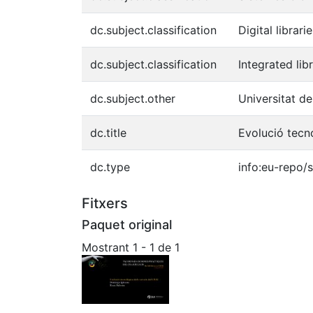
dc.subject.classification
Digital librari
dc.subject.classification
Integrated li
dc.subject.other
Universitat d
dc.title
Evolució tecn
dc.type
info:eu-repo/
Fitxers
Paquet original
Mostrant
1 - 1 de 1