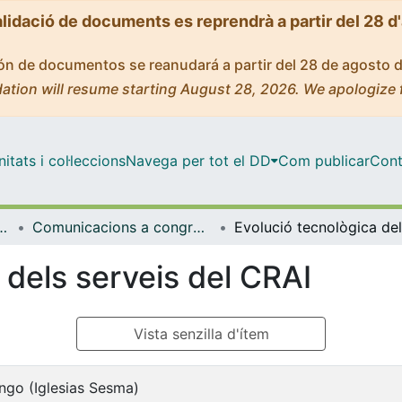
alidació de documents es reprendrà a partir del 28 d
ción de documentos se reanudará a partir del 28 de agosto 
ation will resume starting August 28, 2026. We apologize 
tats i col·leccions
Navega per tot el DD
Com publicar
Cont
l'Aprenentatge i la Investigació (CRAI-UB)
Comunicacions a congressos / Jornades / Presentacions (CRAI-UB)
 dels serveis del CRAI
Vista senzilla d'ítem
ingo (Iglesias Sesma)