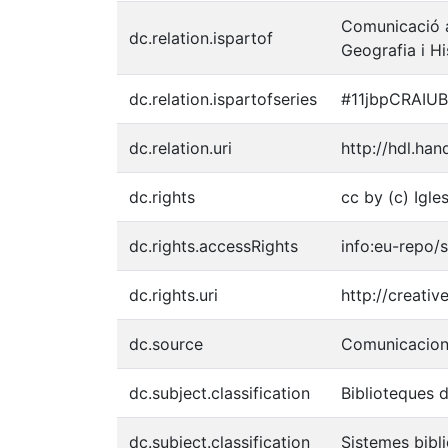
Comunicació a
dc.relation.ispartof
Geografia i Hi
dc.relation.ispartofseries
#11jbpCRAIUB
dc.relation.uri
http://hdl.ha
dc.rights
cc by (c) Igle
dc.rights.accessRights
info:eu-repo
dc.rights.uri
http://creati
dc.source
Comunicacions
dc.subject.classification
Biblioteques d
dc.subject.classification
Sistemes bibli