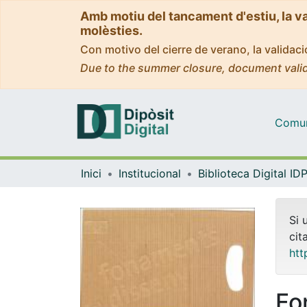
Amb motiu del tancament d'estiu, la v
molèsties.
Con motivo del cierre de verano, la valida
Due to the summer closure, document valid
Comuni
Inici
Institucional
Si 
cit
htt
Fo