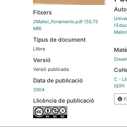
Auto
Fitxers
Univer
2Mallol_Fonaments.pdf
(50.75
l'Edu
MB)
Mallol
Tipus de document
Llibre
Matè
Disse
Versió
Versió publicada
Col·
C - Ll
Data de publicació
(IDP)
2004
Pà
Llicència de publicació