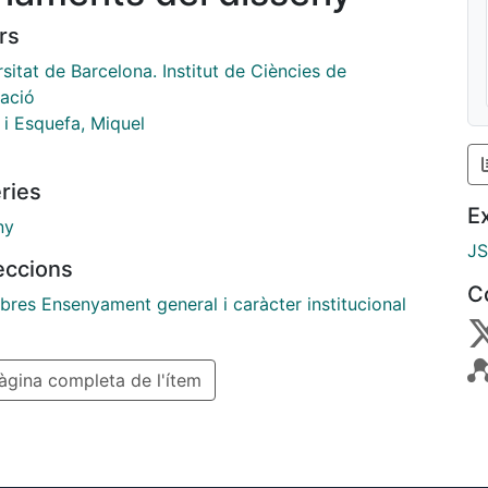
rs
sitat de Barcelona. Institut de Ciències de
cació
 i Esquefa, Miquel
ries
E
ny
J
leccions
C
ibres Ensenyament general i caràcter institucional
gina completa de l'ítem