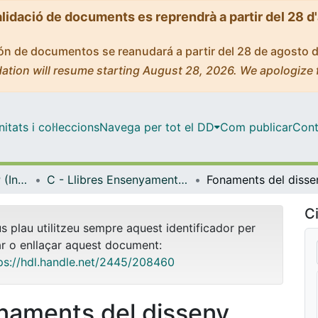
alidació de documents es reprendrà a partir del 28 d
ción de documentos se reanudará a partir del 28 de agosto 
ation will resume starting August 28, 2026. We apologize 
tats i col·leccions
Navega per tot el DD
Com publicar
Cont
Biblioteca Digital IDP (Institut de Desenvolupament Professional)
C - Llibres Ensenyament general i caràcter institucional (IDP)
Fonaments del disse
Ci
us plau utilitzeu sempre aquest identificador per
ar o enllaçar aquest document:
ps://hdl.handle.net/2445/208460
naments del disseny