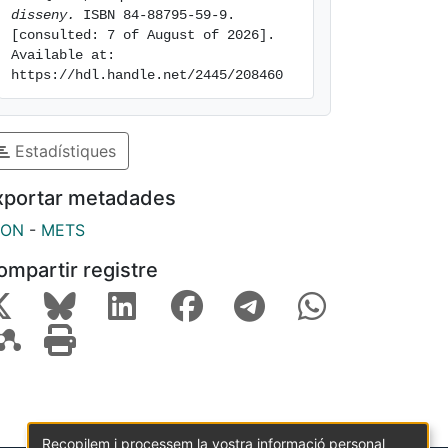
disseny.
 ISBN 84-88795-59-9. 
[consulted: 7 of August of 2026]. 
Available at: 
https://hdl.handle.net/2445/208460
Estadístiques
xportar metadades
SON
-
METS
ompartir registre
Recopilem i processem la vostra informació personal