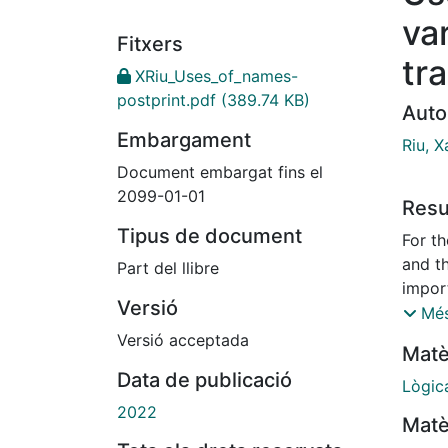
va
Fitxers
tra
XRiu_Uses_of_names-
postprint.pdf
(389.74 KB)
Auto
Embargament
Riu, X
Document embargat fins el
2099-01-01
Res
Tipus de document
For t
and t
Part del llibre
import
Versió
of tex
Més
«what
Versió acceptada
Matè
gods,
Data de publicació
betwe
Lògic
Both 
2022
Matè
etymol