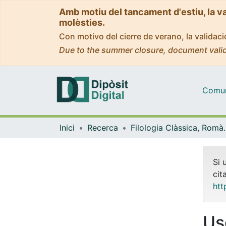
Amb motiu del tancament d'estiu, la v
molèsties.
Con motivo del cierre de verano, la valida
Due to the summer closure, document valid
Comuni
Inici
Recerca
Filologia Clàss
Si 
cit
htt
Us