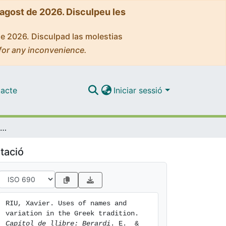
'agost de 2026. Disculpeu les
de 2026. Disculpad las molestias
for any inconvenience.
acte
Iniciar sessió
Uses of names and variation in the Greek tradition
tació
RIU, Xavier. Uses of names and 
variation in the Greek tradition. 
Capítol de llibre: Berardi
. E.  & 