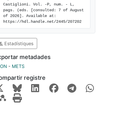
Castiglioni. Vol. -P, num. - L, 
pags. (eds. [consulted: 7 of August 
of 2026]. Available at: 
https://hdl.handle.net/2445/207202
Estadístiques
xportar metadades
SON
-
METS
ompartir registre