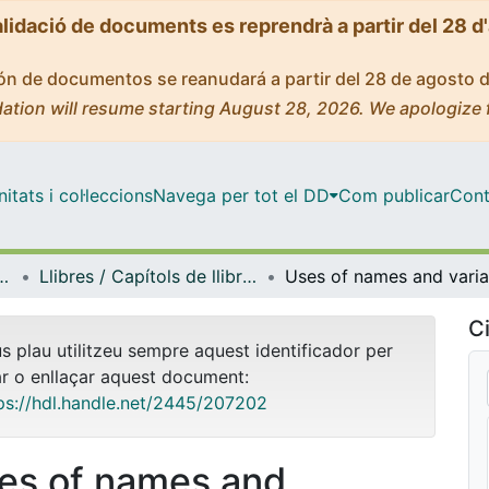
alidació de documents es reprendrà a partir del 28 d
ción de documentos se reanudará a partir del 28 de agosto 
ation will resume starting August 28, 2026. We apologize 
tats i col·leccions
Navega per tot el DD
Com publicar
Cont
ica, Romànica i Semítica
Llibres / Capítols de llibre (Filologia Clàssica, Romànica i Semítica)
Ci
us plau utilitzeu sempre aquest identificador per
ar o enllaçar aquest document:
ps://hdl.handle.net/2445/207202
es of names and