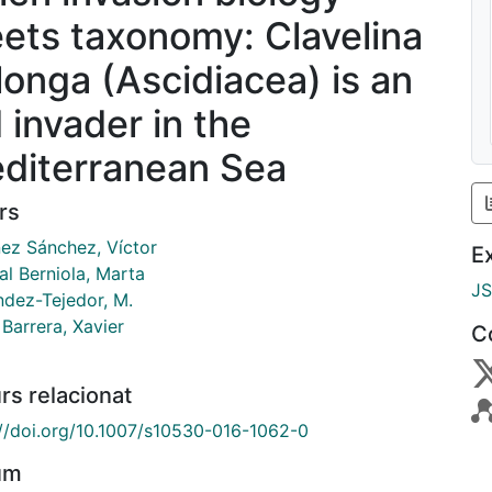
ets taxonomy: Clavelina
longa (Ascidiacea) is an
 invader in the
diterranean Sea
rs
ez Sánchez, Víctor
E
al Berniola, Marta
J
ndez-Tejedor, M.
Barrera, Xavier
C
rs relacionat
://doi.org/10.1007/s10530-016-1062-0
um