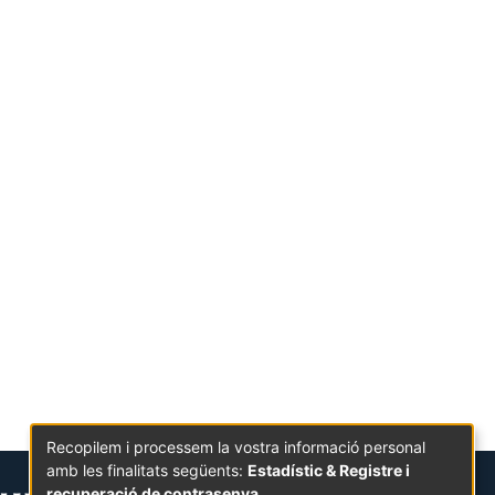
Recopilem i processem la vostra informació personal
amb les finalitats següents:
Estadístic & Registre i
recuperació de contrasenya