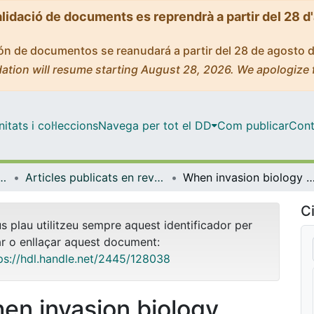
alidació de documents es reprendrà a partir del 28 d
ción de documentos se reanudará a partir del 28 de agosto 
ation will resume starting August 28, 2026. We apologize 
tats i col·leccions
Navega per tot el DD
Com publicar
Cont
icrobiologia i Estadística
Articles publicats en revistes (Genètica, Microbiologia i Estadística)
When invasion biology meets taxonomy: Clavelina oblonga (Ascidiacea) is an old invader in the
Ci
us plau utilitzeu sempre aquest identificador per
ar o enllaçar aquest document:
ps://hdl.handle.net/2445/128038
en invasion biology