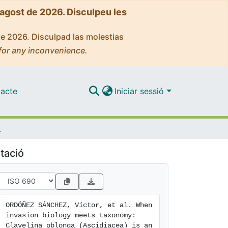
'agost de 2026. Disculpeu les
de 2026. Disculpad las molestias
for any inconvenience.
acte
Iniciar sessió
 Mediterranean Sea
tació
ORDÓÑEZ SÁNCHEZ, Víctor, et al. When 
invasion biology meets taxonomy: 
Clavelina oblonga (Ascidiacea) is an 