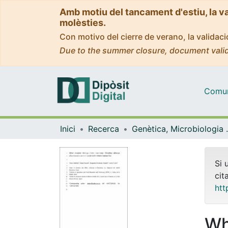
Amb motiu del tancament d'estiu, la v
molèsties.
Con motivo del cierre de verano, la valida
Due to the summer closure, document valid
Comuni
Inici
Recerca
Genètica, M
Si 
cit
htt
Wh