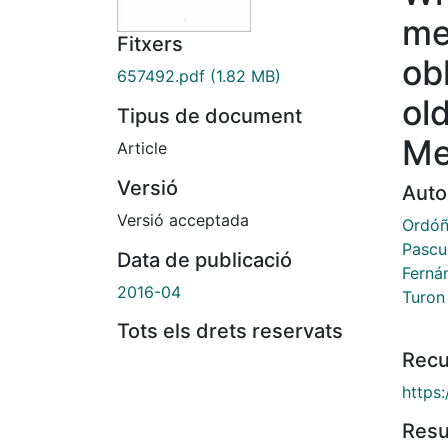
me
Fitxers
ob
657492.pdf
(1.82 MB)
old
Tipus de document
Me
Article
Versió
Auto
Versió acceptada
Ordóñ
Pascu
Data de publicació
Ferná
2016-04
Turon 
Tots els drets reservats
Recu
https
Res