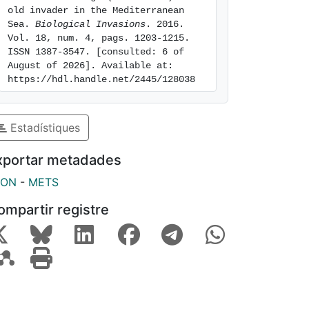
old invader in the Mediterranean 
Sea. 
Biological Invasions
. 2016. 
Vol. 18, num. 4, pags. 1203-1215. 
ISSN 1387-3547. [consulted: 6 of 
August of 2026]. Available at: 
https://hdl.handle.net/2445/128038
Estadístiques
xportar metadades
SON
-
METS
ompartir registre