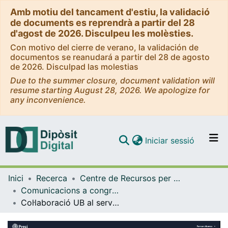
Amb motiu del tancament d'estiu, la validació
de documents es reprendrà a partir del 28
d'agost de 2026. Disculpeu les molèsties.
Con motivo del cierre de verano, la validación de
documentos se reanudará a partir del 28 de agosto
de 2026. Disculpad las molestias
Due to the summer closure, document validation will
resume starting August 28, 2026. We apologize for
any inconvenience.
(current)
Iniciar sessió
Comunitats i col·leccions
Inici
Recerca
Centre de Recursos per a l'Aprenentatge i la Investigació (CRAI-UB)
Navega per tot el DD
Comunicacions a congressos / Jornades / Presentacions (CRAI-UB)
Com publicar
Col·laboració UB al servei del patrimoni documental: tractament del fons d’arxiu de la Societat Catalana d’Història de la Farmàcia (SCHF)
Contacte