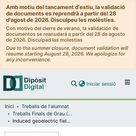
Amb motiu del tancament d'estiu, la validació
de documents es reprendrà a partir del 28
d'agost de 2026. Disculpeu les molèsties.
Con motivo del cierre de verano, la validación de
documentos se reanudará a partir del 28 de agosto
de 2026. Disculpad las molestias
Due to the summer closure, document validation will
resume starting August 28, 2026. We apologize for
any inconvenience.
(current)
Iniciar sessió
Comunitats i col·leccions
Inici
Treballs de l'alumnat
Navega per tot el DD
Treballs Finals de Grau (TFG) - Física
Com publicar
Induced geoelectric field calculations during magnetic storms in the Balearic Islands
Contacte