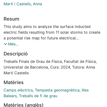
Martí i Castells, Anna
Resum
This study aims to analyze the surface inducted
electric fields resulting from 11 solar storms to create
a potential risk map for future electrical
infrastructures. The research employed a 3D electrical
Més...
resistivity model of the Balearic Islands and a program
Descripció
based on spherical elementary current systems for
magnetic field interpolation, due to the lack of
Treballs Finals de Grau de Física, Facultat de Física,
observatories, correlating electric and magnetic fields
Universitat de Barcelona, Curs: 2024, Tutora: Anna
using the magnetotelluric method. The study involved
Martí Castells
generating electric field maps and exploring the
Matèries
relationship between the electric field magnitude over
the islands and solar activity. Outcomes revealed
Camps elèctrics
,
Tempesta geomagnètica
,
Illes
cases of abrupt electric field intensities for solar
Balears
,
Treballs de fi de grau
activity in certain locations across the Balearic Islands
Matèries (anglès)
resulting in risks to electrical grids