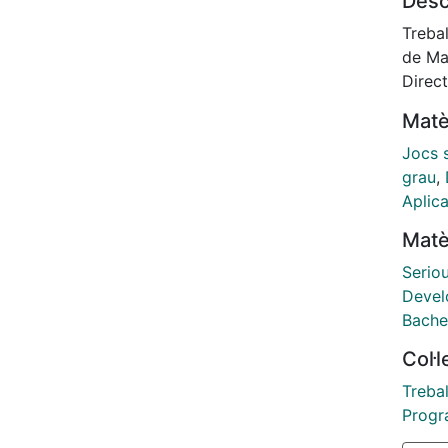
Desc
The ma
develo
Trebal
for us
de Ma
Among
Direc
appli
Matè
music
correc
Jocs 
Teache
grau
,
dictat
Aplic
the di
Matè
Serio
Devel
Bache
Col·
Trebal
Progra