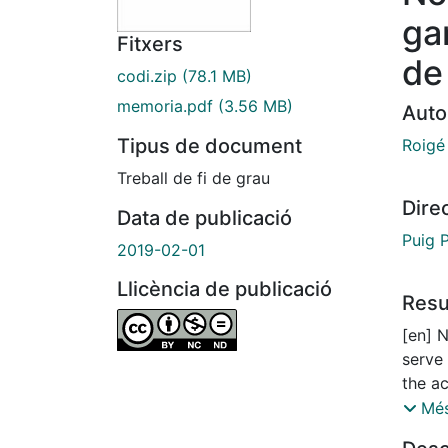
ga
Fitxers
de
codi.zip
(78.1 MB)
memoria.pdf
(3.56 MB)
Auto
Tipus de document
Roigé 
Treball de fi de grau
Dire
Data de publicació
Puig 
2019-02-01
Llicència de publicació
Res
[en] N
serve 
the ac
music
Més
studie