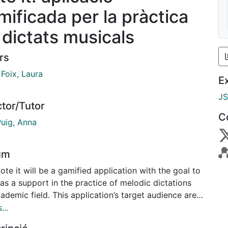
mificada per la pràctica
 dictats musicals
rs
Foix, Laura
E
J
ctor/Tutor
C
Puig, Anna
um
ote it will be a gamified application with the goal to
as a support in the practice of melodic dictations
ademic field. This application’s target audience are
 students between 11 and 13 years old with a music
...
s level around first year of "grau mitjà de música".