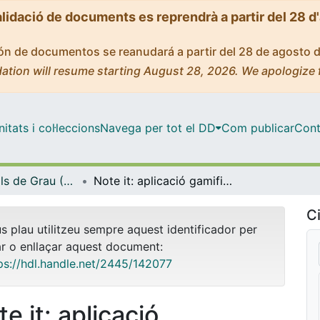
alidació de documents es reprendrà a partir del 28 d
ción de documentos se reanudará a partir del 28 de agosto 
ation will resume starting August 28, 2026. We apologize 
tats i col·leccions
Navega per tot el DD
Com publicar
Cont
Treballs Finals de Grau (TFG) - Enginyeria Informàtica
Note it: aplicació gamificada per la pràctica de dictats musicals
Ci
us plau utilitzeu sempre aquest identificador per
ar o enllaçar aquest document:
ps://hdl.handle.net/2445/142077
e it: aplicació