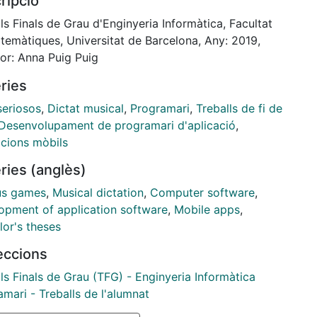
ripció
in objective of this project is to design and
p this application that offers the necessary tools
ls Finals de Grau d'Enginyeria Informàtica, Facultat
ers to be able to do dictations and see their results.
temàtiques, Universitat de Barcelona, Any: 2019,
 the most important requirements of the
tor: Anna Puig Puig
cation there is designing and implementing a sheet
ries
 editor and implementing methods to automatically
t user’s dictations.
seriosos
,
Dictat musical
,
Programari
,
Treballs de fi de
rs, through a web platform, will be able to assign
Desenvolupament de programari d'aplicació
,
ions to their students and to receive the results of
acions mòbils
ctations made by their students.
ries (anglès)
us games
,
Musical dictation
,
Computer software
,
opment of application software
,
Mobile apps
,
lor's theses
leccions
ls Finals de Grau (TFG) - Enginyeria Informàtica
mari - Treballs de l'alumnat