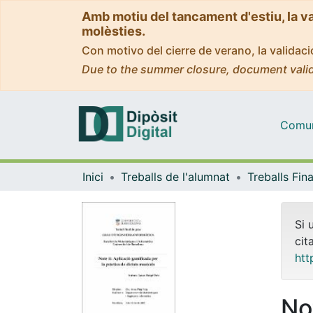
Amb motiu del tancament d'estiu, la v
molèsties.
Con motivo del cierre de verano, la valida
Due to the summer closure, document valid
Comuni
Inici
Treballs de l'alumnat
Si 
cit
htt
Not