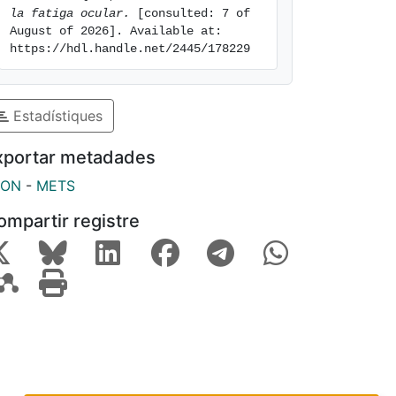
la fatiga ocular.
 [consulted: 7 of 
August of 2026]. Available at: 
https://hdl.handle.net/2445/178229
Estadístiques
xportar metadades
SON
-
METS
ompartir registre