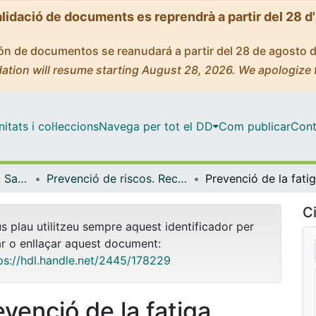
alidació de documents es reprendrà a partir del 28 d
ción de documentos se reanudará a partir del 28 de agosto 
ation will resume starting August 28, 2026. We apologize 
tats i col·leccions
Navega per tot el DD
Com publicar
Cont
Oficina de Seguretat, Salut i Medi Ambient (OSSMA)
Prevenció de riscos. Recursos informatius (OSSMA)
Ci
us plau utilitzeu sempre aquest identificador per
ar o enllaçar aquest document:
ps://hdl.handle.net/2445/178229
evenció de la fatiga