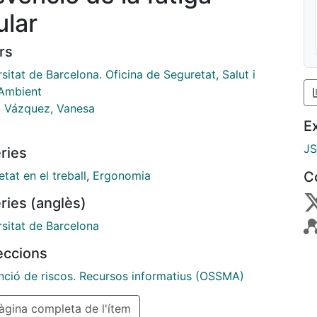
ular
rs
sitat de Barcelona. Oficina de Seguretat, Salut i
Ambient
a Vázquez, Vanesa
E
J
ries
tat en el treball
,
Ergonomia
C
ries (anglès)
rsitat de Barcelona
leccions
nció de riscos. Recursos informatius (OSSMA)
gina completa de l'ítem