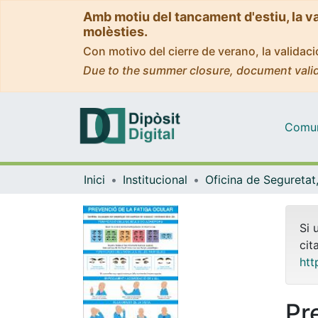
Amb motiu del tancament d'estiu, la v
molèsties.
Con motivo del cierre de verano, la valida
Due to the summer closure, document valid
Comuni
Inici
Institucional
Si 
cit
htt
Pr