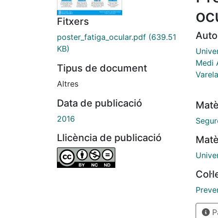
oc
Fitxers
Auto
poster_fatiga_ocular.pdf
(639.51
KB)
Univer
Medi 
Tipus de document
Varel
Altres
Data de publicació
Matè
2016
Segure
Llicència de publicació
Matè
Unive
Col·
Preve
Pà