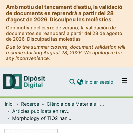
Amb motiu del tancament d'estiu, la validació
de documents es reprendrà a partir del 28
d'agost de 2026. Disculpeu les molèsties.
Con motivo del cierre de verano, la validación de
documentos se reanudará a partir del 28 de agosto
de 2026. Disculpad las molestias
Due to the summer closure, document validation will
resume starting August 28, 2026. We apologize for
any inconvenience.
(current)
Iniciar sessió
Comunitats i col·leccions
Inici
Recerca
Ciència dels Materials i Química Física
Navega per tot el DD
Articles publicats en revistes (Ciència dels Materials i Química Física)
Com publicar
Morphology of TiO2 nanoparticles as fingerprint for the transient absorption spectra: implications for photocatalysis
Contacte