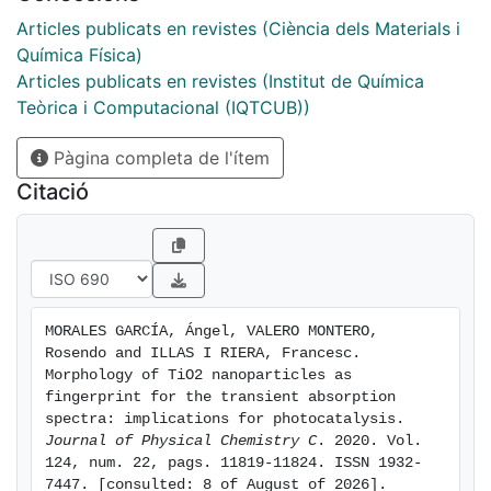
bipyramidal, truncated, and spherical morphologies
reveal that the electron-trapped carriers are quite
Articles publicats en revistes (Ciència dels Materials i
sensitive to the NP morphology. In particular, these
Química Física)
carriers are shallowly trapped in faceted NPs whereas
Articles publicats en revistes (Institut de Química
they are deeply trapped in those exhibiting a spherical
Teòrica i Computacional (IQTCUB))
morphology. In addition, the simulated absorption
Pàgina completa de l'ítem
spectra can be compared directly to experimental
ones obtained by TAS, thus allowing additional
Citació
information to be provided regarding the morphology
of the TiO2 NPs in a given sample. Note that although
the present study focuses on TiO2 nanoparticles, it
can be easily extended to other photoactive materials
such as ZnO or WO3 NPs thus allowing the extraction
MORALES GARCÍA, Ángel, VALERO MONTERO, 
of information regarding the relationship between the
Rosendo and ILLAS I RIERA, Francesc. 
NP morphology and the nature of the low-lying
Morphology of TiO2 nanoparticles as 
excited states.
fingerprint for the transient absorption 
spectra: implications for photocatalysis. 
Journal of Physical Chemistry C
. 2020. Vol. 
124, num. 22, pags. 11819-11824. ISSN 1932-
7447. [consulted: 8 of August of 2026]. 