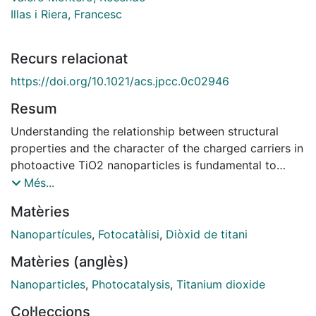
Illas i Riera, Francesc
Recurs relacionat
https://doi.org/10.1021/acs.jpcc.0c02946
Resum
Understanding the relationship between structural
properties and the character of the charged carriers in
photoactive TiO2 nanoparticles is fundamental to
improving their photocatalytic activity. Transient
Més...
absorption spectroscopy (TAS) is often used to
Matèries
explore the character of the charge carriers, but
carrying out experiments on well-defined
Nanopartícules
,
Fotocatàlisi
,
Diòxid de titani
nanoparticles with a given morphology and selected
Matèries (anglès)
size is extremely difficult. Here, hybrid time-dependent
density functional theory based calculations carried
Nanoparticles
,
Photocatalysis
,
Titanium dioxide
out for realistic TiO2 nanoparticles (NPs) with
Col·leccions