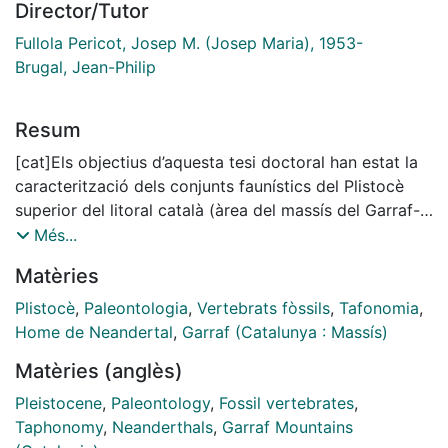
Director/Tutor
Fullola Pericot, Josep M. (Josep Maria), 1953-
Brugal, Jean-Philip
Resum
[cat]Els objectius d’aquesta tesi doctoral han estat la
caracterització dels conjunts faunístics del Plistocè
superior del litoral català (àrea del massís del Garraf-
Ordal) amb una mateixa problemàtica, la presència
Més...
d’una gran quantitat d’acumulacions de restes de grans
Matèries
vertebrats modificades per carnívors amb escassa
presència humana. Els treballs s’han centrat en l’anàlisi
Plistocè
,
Paleontologia
,
Vertebrats fòssils
,
Tafonomia
,
dels jaciments de la Cova del Rinoceront
Home de Neandertal
,
Garraf (Catalunya : Massís)
(Castelldefels), la Cova del Gegant (Sitges) i la Cova
Matèries (anglès)
del Coll Verdaguer (Cervelló) amb l’objectiu de
discernir les diferents ocupacions per part d’agents
Pleistocene
,
Paleontology
,
Fossil vertebrates
,
biològics, en determinar les estratègies de
Taphonomy
,
Neanderthals
,
Garraf Mountains