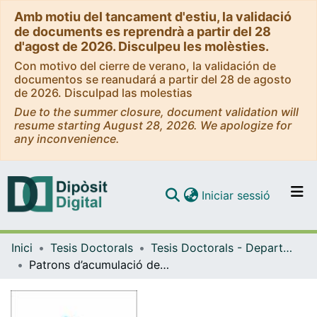
Amb motiu del tancament d'estiu, la validació
de documents es reprendrà a partir del 28
d'agost de 2026. Disculpeu les molèsties.
Con motivo del cierre de verano, la validación de
documentos se reanudará a partir del 28 de agosto
de 2026. Disculpad las molestias
Due to the summer closure, document validation will
resume starting August 28, 2026. We apologize for
any inconvenience.
(current)
Iniciar sessió
Comunitats i col·leccions
Inici
Tesis Doctorals
Tesis Doctorals - Departament - Prehistòria, Història Antiga i Arqueologia
Navega per tot el DD
Patrons d’acumulació de restes de fauna del Plistocè superior al nord-est peninsular (àrea del Massís del Garraf-Ordal)
Com publicar
Contacte