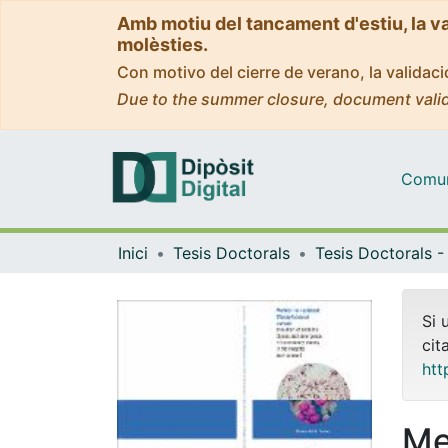
Amb motiu del tancament d'estiu, la v
molèsties.
Con motivo del cierre de verano, la valida
Due to the summer closure, document valid
Comuni
Inici
Tesis Doctorals
Si 
cit
htt
Me