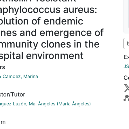
aphylococcus aureus:
olution of endemic
ones and emergence of
mmunity clones in the
spital environment
E
J
rs
o Camoez, Marina
C
ctor/Tutor
guez Luzón, Ma. Ángeles (María Ángeles)
um