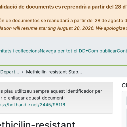
alidació de documents es reprendrà a partir del 28 d
ción de documentos se reanudará a partir del 28 de agosto 
ation will resume starting August 28, 2026. We apologize 
tats i col·leccions
Navega per tot el DD
Com publicar
Cont
Tesis Doctorals - Departament - Patologia i Terapèutica Experimental
Methicilin-resistant Staphylococcus aureus: evolution of endemic clones and emergence of community clones in the hospital environment
Ci
us plau utilitzeu sempre aquest identificador per
ar o enllaçar aquest document:
ps://hdl.handle.net/2445/96116
thicilin-resistant