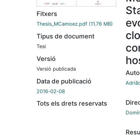
St
Fitxers
ev
Thesis_MCamoez.pdf
(11.76 MB)
cl
Tipus de document
co
Tesi
ho
Versió
Versió publicada
Auto
Data de publicació
Adriã
2016-02-08
Dire
Tots els drets reservats
Domín
Res