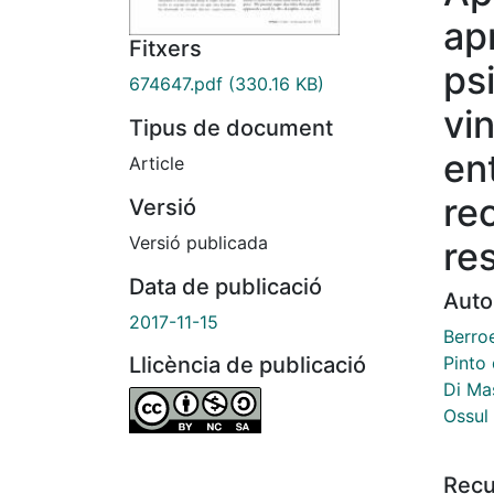
ap
Fitxers
ps
674647.pdf
(330.16 KB)
vi
Tipus de document
en
Article
re
Versió
Versió publicada
re
Data de publicació
Auto
2017-11-15
Berro
Pinto 
Llicència de publicació
Di Ma
Ossul
Recu