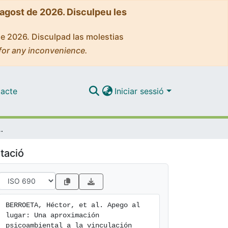
'agost de 2026. Disculpeu les
de 2026. Disculpad las molestias
for any inconvenience.
acte
Iniciar sessió
n el entorno en procesos de reconstrucción del hábitat residencial
tació
BERROETA, Héctor, et al. Apego al 
lugar: Una aproximación 
psicoambiental a la vinculación 