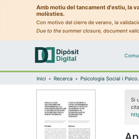
Amb motiu del tancament d'estiu, la v
molèsties.
Con motivo del cierre de verano, la valida
Due to the summer closure, document valid
Comuni
Inici
Recerca
Psicologia Socia
Si 
cit
htt
Ap