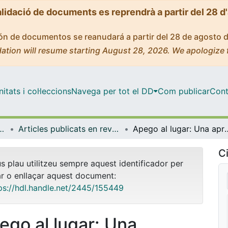
alidació de documents es reprendrà a partir del 28 d
ción de documentos se reanudará a partir del 28 de agosto 
ation will resume starting August 28, 2026. We apologize 
tats i col·leccions
Navega per tot el DD
Com publicar
Cont
l i Psicologia Quantitativa
Articles publicats en revistes (Psicologia Social i Psicologia Quantitativa)
Apego al lugar: Una aproximación psicoambiental a la vinculación afectiva co
Ci
us plau utilitzeu sempre aquest identificador per
ar o enllaçar aquest document:
ps://hdl.handle.net/2445/155449
ego al lugar: Una