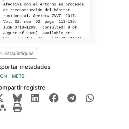
afectiva con el entorno en procesos 
de reconstrucción del hábitat 
residencial. 
Revista INVI
. 2017. 
Vol. 32, num. 92, pags. 113-139. 
ISSN 0718-1299. [consulted: 8 of 
August of 2026]. Available at: 
https://hdl.handle.net/2445/155449
Estadístiques
xportar metadades
SON
-
METS
ompartir registre