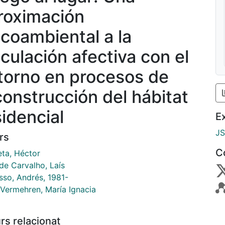
roximación
icoambiental a la
nculación afectiva con el
torno en procesos de
construcción del hábitat
sidencial
E
J
rs
C
eta, Héctor
de Carvalho, Laís
sso, Andrés, 1981-
 Vermehren, María Ignacia
rs relacionat