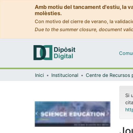
Amb motiu del tancament d'estiu, la v
molèsties.
Con motivo del cierre de verano, la valida
Due to the summer closure, document valid
Comuni
Inici
Institucional
Si 
cit
htt
Jo