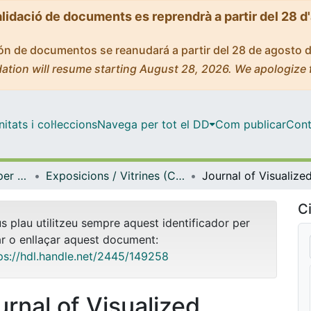
alidació de documents es reprendrà a partir del 28 d
ción de documentos se reanudará a partir del 28 de agosto 
ation will resume starting August 28, 2026. We apologize 
tats i col·leccions
Navega per tot el DD
Com publicar
Cont
Centre de Recursos per a l'Aprenentatge i la Investigació (CRAI-UB) - Institucional
Exposicions / Vitrines (CRAI-UB)
Ci
us plau utilitzeu sempre aquest identificador per
ar o enllaçar aquest document:
ps://hdl.handle.net/2445/149258
urnal of Visualized