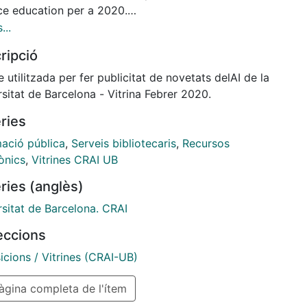
ce education per a 2020.
...
ripció
s el principal productor i editor de recursos de
 utilitzada per fer publicitat de novetats delAI de la
 indexats per PubMed i revisats per experts, que té
sitat de Barcelona - Vitrina Febrer 2020.
alitat d’augmentar la productivitat de la recerca i la
ries
cia.
mació pública
,
Serveis bibliotecaris
,
Recursos
ònics
,
Vitrines CRAI UB
ries (anglès)
Science Education és una col·lecció de vídeos
ada a l'ensenyament de tècniques bàsiques de
rsitat de Barcelona. CRAI
tori, mitjançant senzilles i comprensibles
leccions
tracions. Abasten una àmplia gamma d’assignatures
com Biologia, Química, Ciències Ambientals,
icions / Vitrines (CRAI-UB)
ogia, Medicina Clínica i Enginyeria.
gina completa de l'ítem