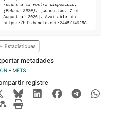
recurs a la vostra disposició. 
(Febrer 2020).
 [consulted: 7 of 
August of 2026]. Available at: 
https://hdl.handle.net/2445/149258
Estadístiques
xportar metadades
SON
-
METS
ompartir registre