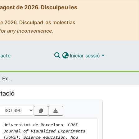
'agost de 2026. Disculpeu les
de 2026. Disculpad las molestias
for any inconvenience.
acte
Iniciar sessió
Journal of Visualized Experiments (JoVE): Science education. Nou recurs a la vostra disposició. (Febrer 2020)
tació
Universitat de Barcelona. CRAI. 
Journal of Visualized Experiments 
(JoVE): Science education. Nou 