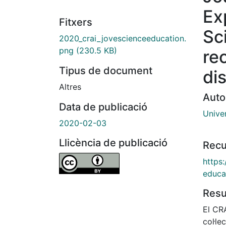
Ex
Fitxers
Sc
2020_crai_jovescienceeducation.
png
(230.5 KB)
rec
Tipus de document
di
Altres
Auto
Data de publicació
Unive
2020-02-03
Llicència de publicació
Recu
https:
educa
Res
El CRA
col·le