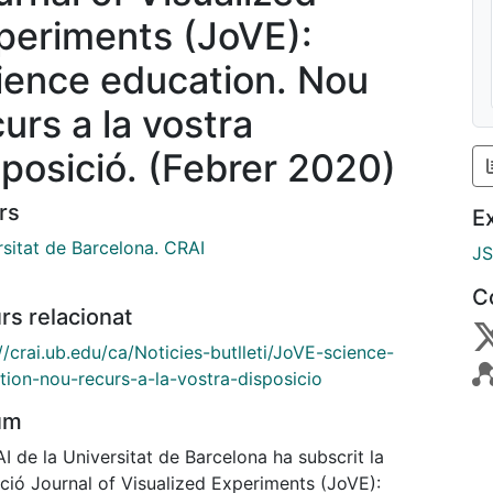
periments (JoVE):
ience education. Nou
urs a la vostra
sposició. (Febrer 2020)
rs
E
rsitat de Barcelona. CRAI
J
C
rs relacionat
//crai.ub.edu/ca/Noticies-butlleti/JoVE-science-
tion-nou-recurs-a-la-vostra-disposicio
um
I de la Universitat de Barcelona ha subscrit la
cció Journal of Visualized Experiments (JoVE):