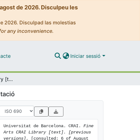
'agost de 2026. Disculpeu les
de 2026. Disculpad las molestias
for any inconvenience.
acte
Iniciar sessió
Fine Arts CRAI Library [text]. [previous versions]
tació
Universitat de Barcelona. CRAI. 
Fine 
Arts CRAI Library [text]. [previous 
versions].
 [consulted: 6 of August 