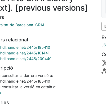
ext]. [previous versions]
rs
rsitat de Barcelona. CRAI
E
rs relacionat
J
//hdl.handle.net/2445/185410
//hdl.handle.net/2445/101441
C
//hdl.handle.net/2445/200440
ripció
consultar la darrera versió a:
//hdl.handle.net/2445/185410
consultar la versió en català a:
//hdl.handle.net/2445/101441
...
consultar la versió en castellà a:
ries
//hdl.handle.net/2445/200440