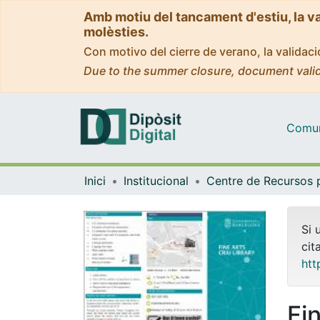
Amb motiu del tancament d'estiu, la v
molèsties.
Con motivo del cierre de verano, la valida
Due to the summer closure, document valid
Comuni
Inici
Institucional
Si 
cit
htt
Fi