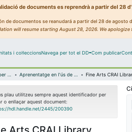
alidació de documents es reprendrà a partir del 28 d
ción de documentos se reanudará a partir del 28 de agosto 
ation will resume starting August 28, 2026. We apologize 
tats i col·leccions
Navega per tot el DD
Com publicar
Cont
Centre de Recursos per a l'Aprenentatge i la Investigació (CRAI-UB) - Institucional
Aprenentatge en l'ús de serveis i recursos d'informació: tutorials i guies (CRAI-UB)
Ci
us plau utilitzeu sempre aquest identificador per
ar o enllaçar aquest document:
ps://hdl.handle.net/2445/200390
ne Arts CRAI Library