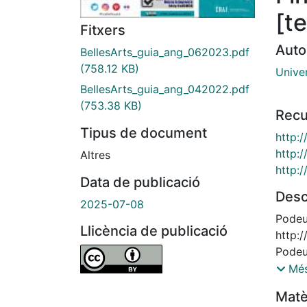
[t
Fitxers
Auto
BellesArts_guia_ang_062023.pdf
(758.12 KB)
Unive
BellesArts_guia_ang_042022.pdf
(753.38 KB)
Recu
Tipus de document
http:
http:
Altres
http:
Data de publicació
Desc
2025-07-08
Podeu 
Llicència de publicació
http:
Podeu 
http:
Més
Podeu 
Matè
http: