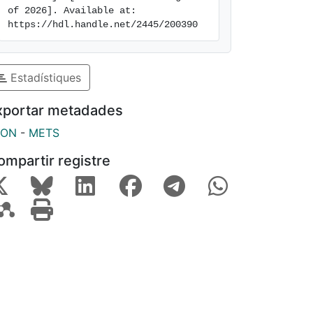
of 2026]. Available at: 
https://hdl.handle.net/2445/200390
Estadístiques
xportar metadades
SON
-
METS
ompartir registre