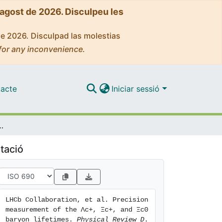
'agost de 2026. Disculpeu les
de 2026. Disculpad las molestias
for any inconvenience.
acte
Iniciar sessió
Λc+, Ξc+, and Ξc0 baryon lifetimes
tació
LHCb Collaboration, et al. Precision 
measurement of the Λc+, Ξc+, and Ξc0 
baryon lifetimes. 
Physical Review D
. 