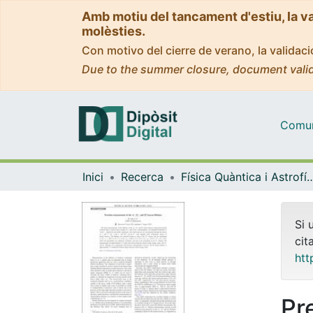
Amb motiu del tancament d'estiu, la v
molèsties.
Con motivo del cierre de verano, la valida
Due to the summer closure, document valid
Comuni
Inici
Recerca
Física Quàntica i As
Si 
cit
htt
Pr