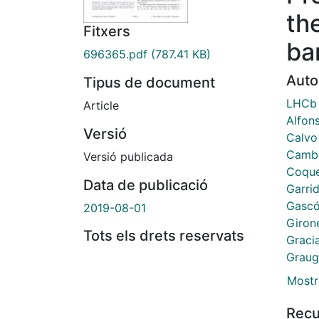
th
Fitxers
ba
696365.pdf
(787.41 KB)
Auto
Tipus de document
LHCb 
Article
Alfon
Versió
Calvo
Cambo
Versió publicada
Coque
Data de publicació
Garrid
Gascó
2019-08-01
Girone
Tots els drets reservats
Gracia
Graug
Mostr
Recu