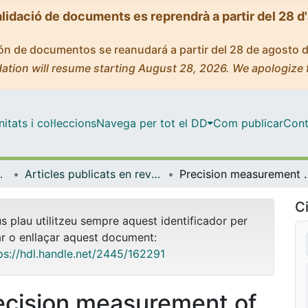
alidació de documents es reprendrà a partir del 28 d
ción de documentos se reanudará a partir del 28 de agosto 
ation will resume starting August 28, 2026. We apologize 
tats i col·leccions
Navega per tot el DD
Com publicar
Cont
trofísica
Articles publicats en revistes (Física Quàntica i Astrofísica)
Precision measurement of the 
Ci
us plau utilitzeu sempre aquest identificador per
ar o enllaçar aquest document:
ps://hdl.handle.net/2445/162291
ecision measurement of