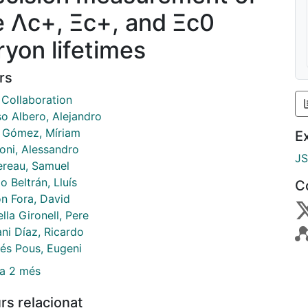
e Λc+, Ξc+, and Ξc0
ryon lifetimes
rs
Collaboration
so Albero, Alejandro
 Gómez, Míriam
E
ni, Alessandro
J
reau, Samuel
o Beltrán, Lluís
C
n Fora, David
lla Gironell, Pere
ni Díaz, Ricardo
és Pous, Eugeni
a 2 més
rs relacionat