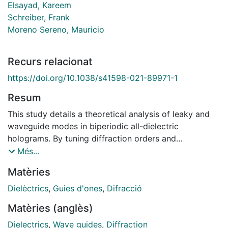
Elsayad, Kareem
Schreiber, Frank
Moreno Sereno, Mauricio
Recurs relacionat
https://doi.org/10.1038/s41598-021-89971-1
Resum
This study details a theoretical analysis of leaky and
waveguide modes in biperiodic all-dielectric
holograms. By tuning diffraction orders and
subsequently confining local density of optical states
Més...
at two distinct resonance wavelengths, we present a
Matèries
new class of highly sensitive refractive index
biosensing platforms that are capable of resolving
Dielèctrics
,
Guies d'ones
,
Difracció
35.5 to 41.3 nm/RIU of spectral shift for two separate
Matèries (anglès)
biological analytes.
Dielectrics
,
Wave guides
,
Diffraction