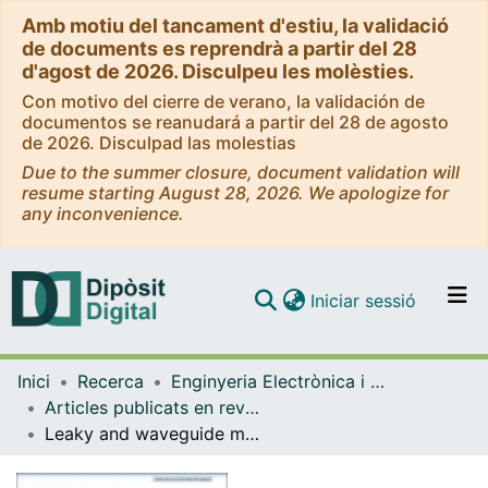
Amb motiu del tancament d'estiu, la validació
de documents es reprendrà a partir del 28
d'agost de 2026. Disculpeu les molèsties.
Con motivo del cierre de verano, la validación de
documentos se reanudará a partir del 28 de agosto
de 2026. Disculpad las molestias
Due to the summer closure, document validation will
resume starting August 28, 2026. We apologize for
any inconvenience.
(current)
Iniciar sessió
Comunitats i col·leccions
Inici
Recerca
Enginyeria Electrònica i Biomèdica
Navega per tot el DD
Articles publicats en revistes (Enginyeria Electrònica i Biomèdica)
Com publicar
Leaky and waveguide modes in biperiodic holograms
Contacte