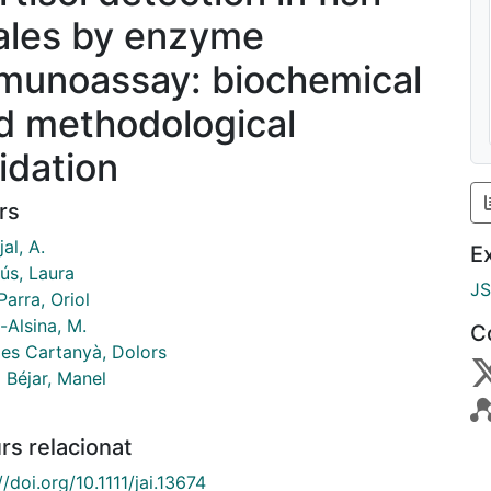
ales by enzyme
munoassay: biochemical
d methodological
lidation
rs
al, A.
E
ús, Laura
J
Parra, Oriol
-Alsina, M.
C
les Cartanyà, Dolors
 Béjar, Manel
rs relacionat
//doi.org/10.1111/jai.13674