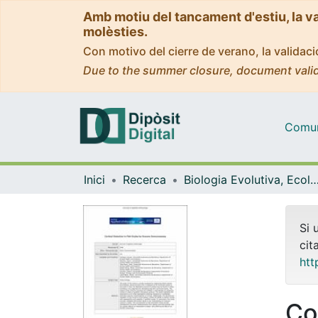
Amb motiu del tancament d'estiu, la v
molèsties.
Con motivo del cierre de verano, la valida
Due to the summer closure, document valid
Comuni
Inici
Recerca
Biologia Evolutiva, Ecologia i Ciències Am
Si 
cit
htt
Cor