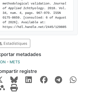
methodological validation. 
Journal 
of Applied Ichthyology
. 2018. Vol. 
34, num. 4, pags. 967-970. ISSN 
0175-8659. [consulted: 6 of August 
of 2026]. Available at: 
https://hdl.handle.net/2445/129885
Estadístiques
xportar metadades
SON
-
METS
ompartir registre