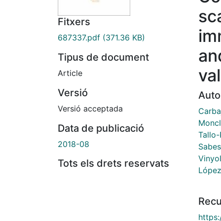
sc
Fitxers
im
687337.pdf
(371.36 KB)
an
Tipus de document
va
Article
Versió
Auto
Versió acceptada
Carbaj
Moncl
Data de publicació
Tallo-
2018-08
Sabes
Vinyo
Tots els drets reservats
López
Recu
https: