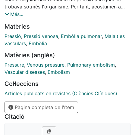
trobava sotmès l'organisme. Per tant, acostumen a
patir-la els bussadors i, generalment, els treballadors
Més...
sotmesos a hiperpressió. Tot i que l'etiopatogènia no
Matèries
és clara hom considera que la malaltia es produeix a
conseqüència de la formació de bombolles
Pressió
,
Pressió venosa
,
Embòlia pulmonar
,
Malalties
intravasculars a càrrec dels gasos dissolts en els
vasculars
,
Embòlia
teixits i els fluids corporals, sobretot el nitrogen. ...
Matèries (anglès)
Pressure
,
Venous pressure
,
Pulmonary embolism
,
Vascular diseases
,
Embolism
Col·leccions
Articles publicats en revistes (Ciències Clíniques)
Pàgina completa de l'ítem
Citació