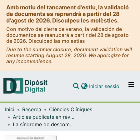
Amb motiu del tancament d'estiu, la validació
de documents es reprendrà a partir del 28
d'agost de 2026. Disculpeu les molèsties.
Con motivo del cierre de verano, la validación de
documentos se reanudará a partir del 28 de agosto
de 2026. Disculpad las molestias
Due to the summer closure, document validation will
resume starting August 28, 2026. We apologize for
any inconvenience.
(current)
Iniciar sessió
Comunitats i col·leccions
Inici
Recerca
Ciències Clíniques
Navega per tot el DD
Articles publicats en revistes (Ciències Clíniques)
Com publicar
La síndrome de descompressió
Contacte