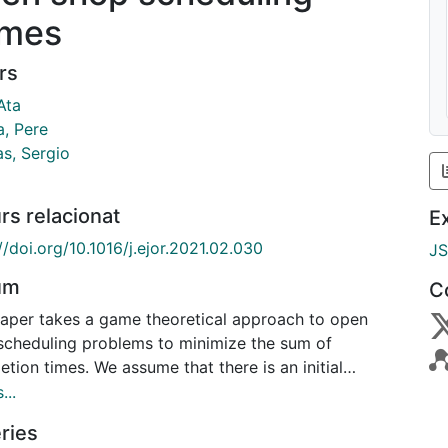
mes
rs
Ata
a, Pere
as, Sergio
rs relacionat
E
//doi.org/10.1016/j.ejor.2021.02.030
J
um
C
paper takes a game theoretical approach to open
scheduling problems to minimize the sum of
tion times. We assume that there is an initial
ule to process the jobs (consisting of a number of
...
tions) on the machines and that each job is owned
ries
ifferent player. Thus, we can associate a