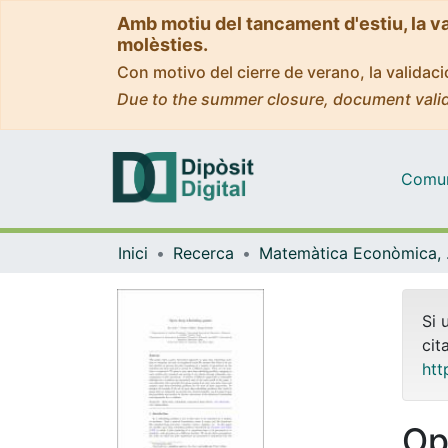
Amb motiu del tancament d'estiu, la v
molèsties.
Con motivo del cierre de verano, la valida
Due to the summer closure, document valid
Comuni
Inici
Recerca
Matemà
Si 
cit
htt
Op