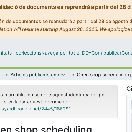
alidació de documents es reprendrà a partir del 28 d
ción de documentos se reanudará a partir del 28 de agosto 
ation will resume starting August 28, 2026. We apologize 
tats i col·leccions
Navega per tot el DD
Com publicar
Cont
tica Econòmica, Financera i Actuarial
Articles publicats en revistes (Matemàtica Econòmica, Financera i Actuarial)
Open sho
Ci
us plau utilitzeu sempre aquest identificador per
ar o enllaçar aquest document:
ps://hdl.handle.net/2445/186291
en shop scheduling