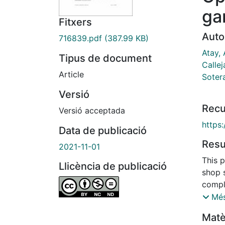
ga
Fitxers
Auto
716839.pdf
(387.99 KB)
Atay, 
Tipus de document
Callej
Article
Soter
Versió
Recu
Versió acceptada
https:
Data de publicació
Res
2021-11-01
This 
Llicència de publicació
shop 
comple
sched
Més
opera
Matè
by a d