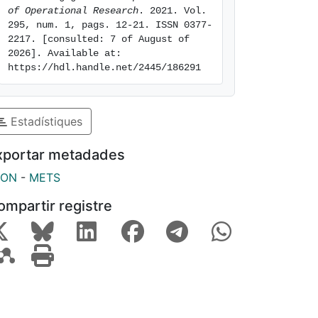
of Operational Research
. 2021. Vol. 
295, num. 1, pags. 12-21. ISSN 0377-
2217. [consulted: 7 of August of 
2026]. Available at: 
https://hdl.handle.net/2445/186291
Estadístiques
xportar metadades
SON
-
METS
ompartir registre