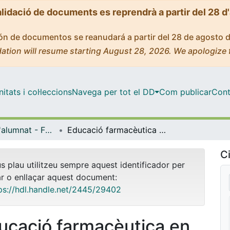
alidació de documents es reprendrà a partir del 28 d
ción de documentos se reanudará a partir del 28 de agosto 
ation will resume starting August 28, 2026. We apologize 
tats i col·leccions
Navega per tot el DD
Com publicar
Cont
Treballs de l'alumnat - Facultat de Farmàcia - Educació Farmacèutica als ciutadans (Estades en pràctiques Tutelades)
Educació farmacèutica en el maneig de medicaments per pal·liar els trastorns associats a la menopausa
Ci
us plau utilitzeu sempre aquest identificador per
ar o enllaçar aquest document:
ps://hdl.handle.net/2445/29402
ucació farmacèutica en