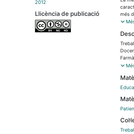
2012
carac
Llicència de publicació
més d
Des d'
Més
canvis
Desc
molèst
restre
Trebal
que t
Docen
pesade
Farmàc
dir q
i Marc
Més
prese
Matè
les q
interf
Educa
Matè
Patie
Col·
Trebal