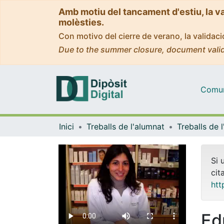
Amb motiu del tancament d'estiu, la v
molèsties.
Con motivo del cierre de verano, la valida
Due to the summer closure, document valid
Comuni
Inici
Treballs de l'alumnat
Si 
cit
htt
Ed