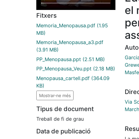
el
Fitxers
per
Memoria_Menopausa.pdf
(1.95
as
MB)
Memoria_Menopausa_a3.pdf
Auto
(3.91 MB)
Garci
PP_Menopausa.ppt
(2.51 MB)
Grewe
PP_Menopausa_Veu.ppt
(2.18 MB)
Masfer
Menopausa_cartell.pdf
(364.09
KB)
Dire
Mostrar-ne més
Via S
Tipus de document
March
Treball de fi de grau
Res
Data de publicació
La me