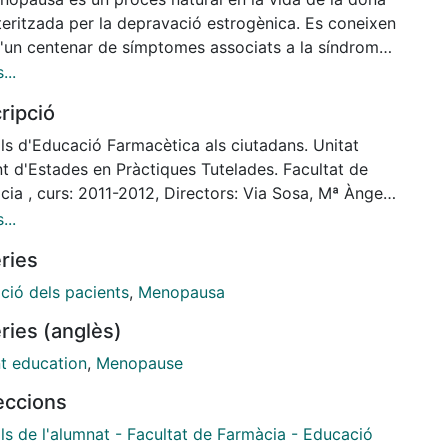
teritzada per la depravació estrogènica. Es coneixen
'un centenar de símptomes associats a la síndrome.
ansietat, depressió, irritabilitat, més emotivitat o
...
 d'humor, fins a símptomes en l'àmbit físic, com
ripció
ies i distensió abdominal, tensió mamària,
nyiment, mal de cap, insomni o retenció de líquids,
ls d'Educació Farmacètica als ciutadans. Unitat
ambé es pot manifestar a les cames, ocasionant
t d'Estades en Pràctiques Tutelades. Facultat de
sa i fins i tot augment de pes. Tot i que es podria
ia , curs: 2011-2012, Directors: Via Sosa, Mª Àngels
ue el 90% de les dones, en un moment o altre, han
h Pujol, Marian
...
ntat algun dels símptomes, són entre un 2 i un 5%
ries
ue realment els presenten de manera que
ereixen en les activitats habituals.
ció dels pacients
,
Menopausa
ries (anglès)
nt education
,
Menopause
leccions
ls de l'alumnat - Facultat de Farmàcia - Educació