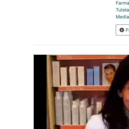
Farma
Tutel
Mediat
Pà