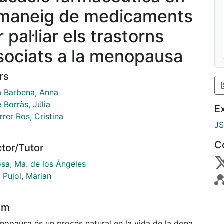
 maneig de medicaments
 pal·liar els trastorns
sociats a la menopausa
rs
a Barbena, Anna
 Borràs, Júlia
E
rer Ros, Cristina
J
C
ctor/Tutor
osa, Ma. de los Ángeles
 Pujol, Marian
um
nopausa és un procés natural en la vida de la dona