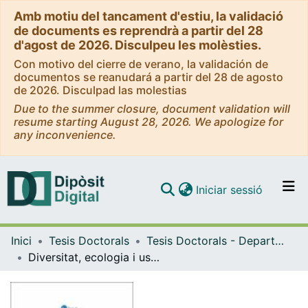
Amb motiu del tancament d'estiu, la validació
de documents es reprendrà a partir del 28
d'agost de 2026. Disculpeu les molèsties.
Con motivo del cierre de verano, la validación de
documentos se reanudará a partir del 28 de agosto
de 2026. Disculpad las molestias
Due to the summer closure, document validation will
resume starting August 28, 2026. We apologize for
any inconvenience.
(current)
Iniciar sessió
Comunitats i col·leccions
Inici
Tesis Doctorals
Tesis Doctorals - Departament - Biologia Vegetal
Navega per tot el DD
Diversitat, ecologia i usos en bioindicació d’algues caràcies i macròfits a la península Ibèrica
Com publicar
Contacte