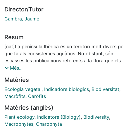
Director/Tutor
Cambra, Jaume
Resum
[cat]La península Ibèrica és un territori molt divers pel
que fa als ecosistemes aquàtics. No obstant, són
escasses les publicacions referents a la flora que els
ocupa. En aquesta tesi es presenta un catàleg florístic
Més...
de 846 mostres d’algues caràcies recol•lectades a
Matèries
456 masses d’aigua diferents. S’han identificat 28
espècies o varietats pertanyents als cinc gèneres
Ecologia vegetal
,
Indicadors biològics
,
Biodiversitat
,
citats a Espanya, essent Chara el més freqüent, i
Macròfits
,
Caròfits
s’amplia l’àrea de distribució de 18 espècies o varietats
Matèries (anglès)
i l’ecologia de 8 d’elles, algunes vulnerables o en perill
d’extinció. D’aquesta manera s’incrementa el
Plant ecology
,
Indicators (Biology)
,
Biodiversity
,
coneixement que es té sobre aquest grup algal i
Macrophytes
,
Charophyta
s’apunten algunes de les causes principals que han