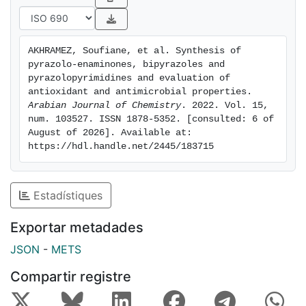
compounds showed good activity against both Gram-
positive (S. aureus) and Gram-negative (E. coli)
bacteria.
AKHRAMEZ, Soufiane, et al. Synthesis of 
pyrazolo-enaminones, bipyrazoles and 
pyrazolopyrimidines and evaluation of 
antioxidant and antimicrobial properties. 
Arabian Journal of Chemistry
. 2022. Vol. 15, 
num. 103527. ISSN 1878-5352. [consulted: 6 of 
August of 2026]. Available at: 
https://hdl.handle.net/2445/183715
Estadístiques
Exportar metadades
JSON
-
METS
Compartir registre