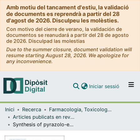
Amb motiu del tancament d'estiu, la validació
de documents es reprendrà a partir del 28
d'agost de 2026. Disculpeu les molèsties.
Con motivo del cierre de verano, la validación de
documentos se reanudará a partir del 28 de agosto
de 2026. Disculpad las molestias
Due to the summer closure, document validation will
resume starting August 28, 2026. We apologize for
any inconvenience.
(current)
Iniciar sessió
Comunitats i col·leccions
Inici
Recerca
Farmacologia, Toxicologia i Química Terapèutica
Navega per tot el DD
Articles publicats en revistes (Farmacologia, Toxicologia i Química Terapèutica)
Com publicar
Synthesis of pyrazolo-enaminones, bipyrazoles and pyrazolopyrimidines and evaluation of antioxidant and antimicrobial properties
Contacte