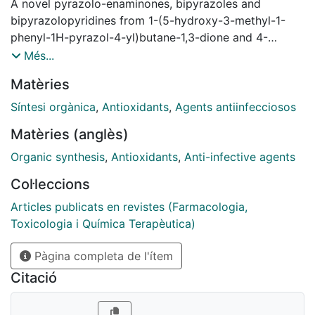
A novel pyrazolo-enaminones, bipyrazoles and
bipyrazolopyridines from 1-(5-hydroxy-3-methyl-1-
phenyl-1H-pyrazol-4-yl)butane-1,3-dione and 4-
methyl-2-phenyl-2H-pyrazolo[3,4-b]pyridine-
Més...
3,6(3aH,7H)-dione have been synthesized by assisted
Matèries
heating with microwave radiation without any catalyst.
The pyridine and pyrazole ring formation has been
Síntesi orgànica
,
Antioxidants
,
Agents antiinfecciosos
developed from easily accessible enamino keto esters
Matèries (anglès)
by formylation followed by intramolecular cyclization.
The general applicability for the synthesis of the
Organic synthesis
,
Antioxidants
,
Anti-infective agents
important pyrazolo-enaminones, bipyrazoles and
Col·leccions
pyrazolo-pyridines heterocycles was attributed to
simplicity of operation, synthesis without catalyst,
Articles publicats en revistes (Farmacologia,
energy efficiency (shorter reaction time under
Toxicologia i Química Terapèutica)
microwave irradiation), good yields, more
Pàgina completa de l'ítem
environmentally friendly and more cost-effective
procedure. The antioxidant activity of new
Citació
heterocyclic compounds was evaluated by free radical
scavenging by DPPH assay. Several of these