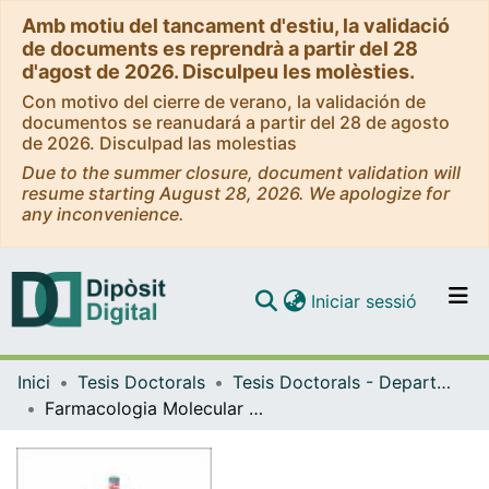
Amb motiu del tancament d'estiu, la validació
de documents es reprendrà a partir del 28
d'agost de 2026. Disculpeu les molèsties.
Con motivo del cierre de verano, la validación de
documentos se reanudará a partir del 28 de agosto
de 2026. Disculpad las molestias
Due to the summer closure, document validation will
resume starting August 28, 2026. We apologize for
any inconvenience.
(current)
Iniciar sessió
Comunitats i col·leccions
Inici
Tesis Doctorals
Tesis Doctorals - Departament - Bioquímica i Biomedicina Molecular
Navega per tot el DD
Farmacologia Molecular dels Transportadors de Nucleòsids en Teràpia del Càncer: Nucleòsids Naturals No Canònics i Ruxolitinib
Com publicar
Contacte