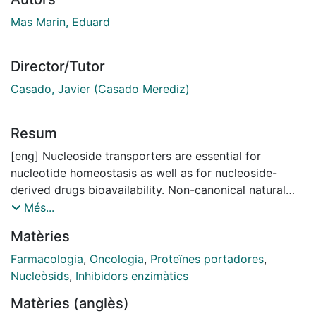
Mas Marin, Eduard
Director/Tutor
Casado, Javier (Casado Merediz)
Resum
[eng] Nucleoside transporters are essential for
nucleotide homeostasis as well as for nucleoside-
derived drugs bioavailability. Non-canonical natural
nucleosides or “epigenetic nucleosides” are
Més...
endogenously produced and possess pharmacological
Matèries
properties. Their pharmacological action depends on
cytidine deaminase activity, which is a typical
Farmacologia
,
Oncologia
,
Proteïnes portadores
,
mechanism of chemoresistance induction for
Nucleòsids
,
Inhibidors enzimàtics
nucleoside-derived drugs. Thus, epigenetic
Matèries (anglès)
nucleosides show a potential singular status in terms