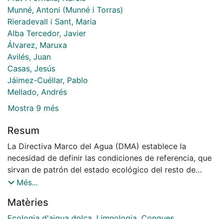
Munné, Antoni (Munné i Torras)
Rieradevall i Sant, Maria
Alba Tercedor, Javier
Álvarez, Maruxa
Avilés, Juan
Casas, Jesús
Jáimez-Cuéllar, Pablo
Mellado, Andrés
Mostra 9 més
Resum
La Directiva Marco del Agua (DMA) establece la
necesidad de definir las condiciones de referencia, que
sirvan de patrón del estado ecológico del resto de
estaciones del mismo ecotipo. Varios son los criterios
Més...
que pueden ser utilizados para la selección de las
Matèries
condiciones de referencia. En el proyecto
GUADALMED cinco localidades por cuenca
Ecologia d'aigua dolça
,
Limnologia
,
Conques