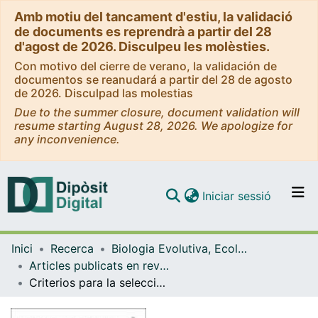
Amb motiu del tancament d'estiu, la validació
de documents es reprendrà a partir del 28
d'agost de 2026. Disculpeu les molèsties.
Con motivo del cierre de verano, la validación de
documentos se reanudará a partir del 28 de agosto
de 2026. Disculpad las molestias
Due to the summer closure, document validation will
resume starting August 28, 2026. We apologize for
any inconvenience.
(current)
Iniciar sessió
Comunitats i col·leccions
Inici
Recerca
Biologia Evolutiva, Ecologia i Ciències Ambientals
Navega per tot el DD
Articles publicats en revistes (Biologia Evolutiva, Ecologia i Ciències Ambientals)
Com publicar
Criterios para la selección de condiciones de referencia en los ríos mediterráneos. Resultados del proyecto GUADALMED
Contacte