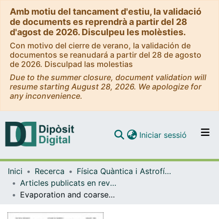
Amb motiu del tancament d'estiu, la validació
de documents es reprendrà a partir del 28
d'agost de 2026. Disculpeu les molèsties.
Con motivo del cierre de verano, la validación de
documentos se reanudará a partir del 28 de agosto
de 2026. Disculpad las molestias
Due to the summer closure, document validation will
resume starting August 28, 2026. We apologize for
any inconvenience.
(current)
Iniciar sessió
Comunitats i col·leccions
Inici
Recerca
Física Quàntica i Astrofísica
Navega per tot el DD
Articles publicats en revistes (Física Quàntica i Astrofísica)
Com publicar
Evaporation and coarsening dynamics with open boundaries
Contacte