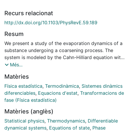
Recurs relacionat
http://dx.doi.org/10.1103/PhysRevE.59.189
Resum
We present a study of the evaporation dynamics of a
substance undergoing a coarsening process. The
system is modeled by the Cahn-Hilliard equation with
absorbing boundaries. We have found that the
Més...
dynamics, although of a diffusive nature, is much
Matèries
slower than the usual one without coarsening.
Analytical and simulation results are in reasonable
Física estadística
,
Termodinàmica
,
Sistemes dinàmics
agreement.
diferenciables
,
Equacions d'estat
,
Transformacions de
fase (Física estadística)
Matèries (anglès)
Statistical physics
,
Thermodynamics
,
Differentiable
dynamical systems
,
Equations of state
,
Phase