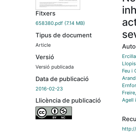
in
Fitxers
ac
658380.pdf
(7.14 MB)
se
Tipus de document
Article
Auto
Ercill
Versió
Llopis
Versió publicada
Feu i 
Arand
Data de publicació
Ernfor
2016-02-23
Freir
Agell 
Llicència de publicació
Recu
http: