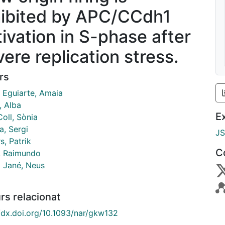
hibited by APC/CCdh1
tivation in S-phase after
vere replication stress.
rs
a Eguiarte, Amaia
, Alba
E
Coll, Sònia
a, Sergi
J
s, Patrik
C
e, Raimundo
i Jané, Neus
rs relacionat
//dx.doi.org/10.1093/nar/gkw132