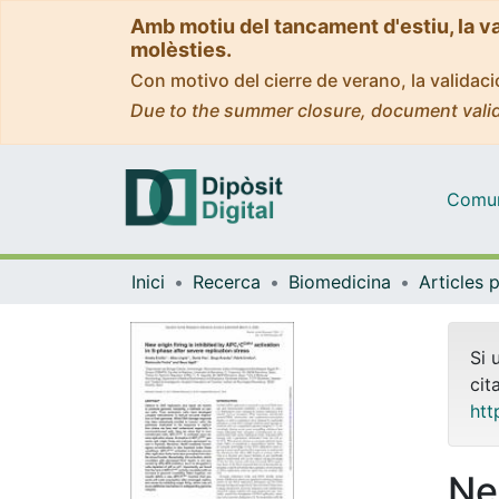
Amb motiu del tancament d'estiu, la v
molèsties.
Con motivo del cierre de verano, la valida
Due to the summer closure, document valid
Comuni
Inici
Recerca
Biomedicina
Si 
cit
htt
New