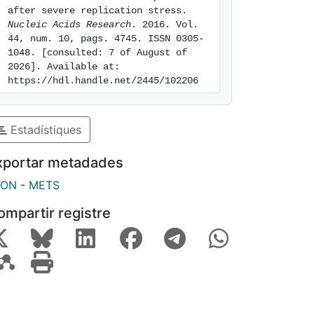
after severe replication stress. 
Nucleic Acids Research
. 2016. Vol. 
44, num. 10, pags. 4745. ISSN 0305-
1048. [consulted: 7 of August of 
2026]. Available at: 
https://hdl.handle.net/2445/102206
Estadístiques
xportar metadades
SON
-
METS
ompartir registre