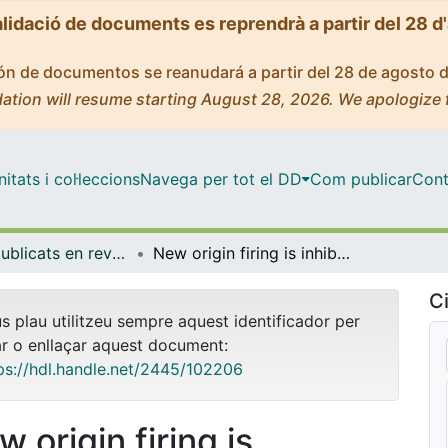
alidació de documents es reprendrà a partir del 28 d
ción de documentos se reanudará a partir del 28 de agosto 
ation will resume starting August 28, 2026. We apologize 
tats i col·leccions
Navega per tot el DD
Com publicar
Cont
Articles publicats en revistes (Biomedicina)
New origin firing is inhibited by APC/CCdh1 activation in S-phase after severe replication stress.
Ci
us plau utilitzeu sempre aquest identificador per
ar o enllaçar aquest document:
ps://hdl.handle.net/2445/102206
 origin firing is