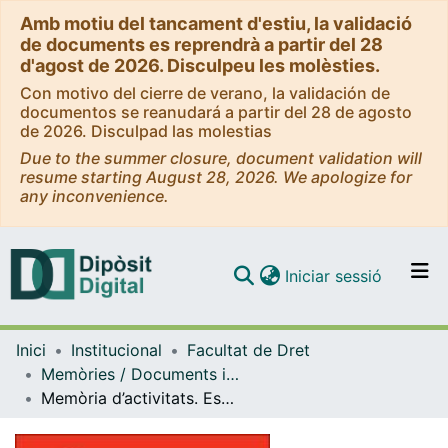
Amb motiu del tancament d'estiu, la validació
de documents es reprendrà a partir del 28
d'agost de 2026. Disculpeu les molèsties.
Con motivo del cierre de verano, la validación de
documentos se reanudará a partir del 28 de agosto
de 2026. Disculpad las molestias
Due to the summer closure, document validation will
resume starting August 28, 2026. We apologize for
any inconvenience.
(current)
Iniciar sessió
Comunitats i col·leccions
Inici
Institucional
Facultat de Dret
Navega per tot el DD
Memòries / Documents i informes (Facultat de Dret)
Com publicar
Memòria d’activitats. Escola de Postgrau. 2009-2011
Contacte