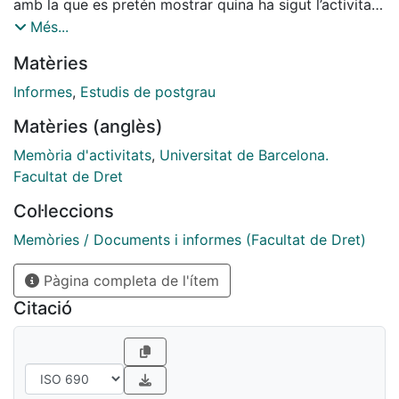
amb la que es pretén mostrar quina ha sigut l’activitat
desenvolupada en aquest període i com aquesta s’ha
Més...
anat consolidant i diversificant per adaptar-se a les
Matèries
necessitats de formació avançada de postgrau. Tenint
en compte que cada any l’Escola de Postgrau publica
Informes
,
Estudis de postgrau
un llibre on es recull l’oferta de màsters, postgraus i
Matèries (anglès)
doctorat per cada curs acadèmic, en aquest llibret
només s’ha inclòs informació detallada en relació a les
Memòria d'activitats
,
Universitat de Barcelona.
activitats de formació continuada.
Facultat de Dret
Col·leccions
Memòries / Documents i informes (Facultat de Dret)
Pàgina completa de l'ítem
Citació