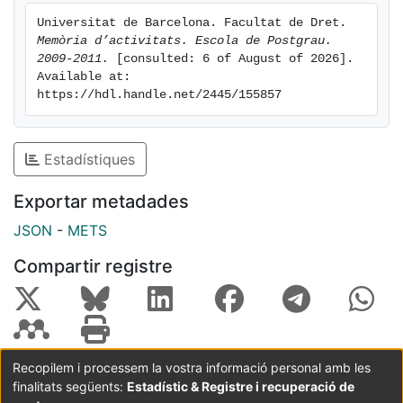
Universitat de Barcelona. Facultat de Dret. 
Memòria d’activitats. Escola de Postgrau. 
2009-2011.
 [consulted: 6 of August of 2026]. 
Available at: 
https://hdl.handle.net/2445/155857
Estadístiques
Exportar metadades
JSON
-
METS
Compartir registre
Recopilem i processem la vostra informació personal amb les
finalitats següents:
Estadístic & Registre i recuperació de
Coordinació:
CRAI UB
Avís legal
Metadades
subjectes a: