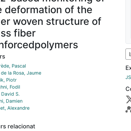
e deformation of the
ner woven structure of
ss fiber
inforcedpolymers
rs
ède, Pascal
E
 de la Rosa, Jaume
J
k, Piotr
ni, Fodil
C
, David S.
ni, Damien
et, Alexandre
rs relacionat