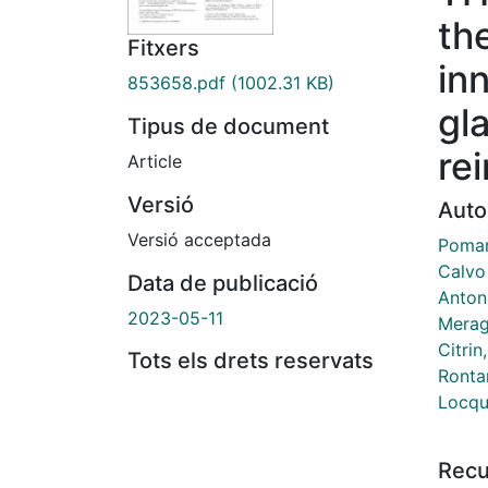
th
Fitxers
in
853658.pdf
(1002.31 KB)
gla
Tipus de document
re
Article
Versió
Auto
Versió acceptada
Pomar
Calvo
Data de publicació
Antoni
2023-05-11
Meragh
Citrin
Tots els drets reservats
Ronta
Locqu
Recu