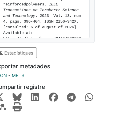
reinforcedpolymers. 
IEEE 
Transactions on Terahertz Science 
and Technology
. 2023. Vol. 13, num. 
4, pags. 396-404. ISSN 2156-342X. 
[consulted: 6 of August of 2026]. 
Available at: 
https://hdl.handle.net/2445/228729
Estadístiques
xportar metadades
SON
-
METS
ompartir registre