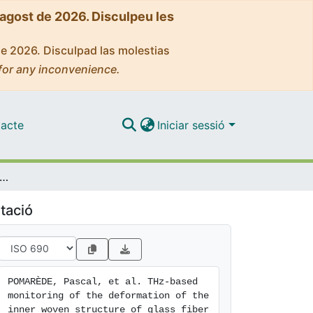
'agost de 2026. Disculpeu les
de 2026. Disculpad las molestias
for any inconvenience.
acte
Iniciar sessió
ed monitoring of the deformation of the inner woven structure of glass fiber reinforcedpolymers
tació
POMARÈDE, Pascal, et al. THz-based 
monitoring of the deformation of the 
inner woven structure of glass fiber 