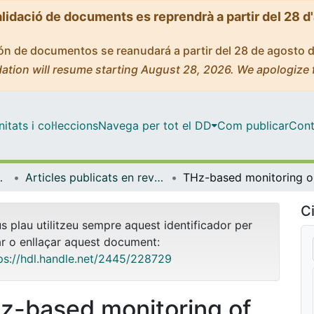
alidació de documents es reprendrà a partir del 28 d
ción de documentos se reanudará a partir del 28 de agosto 
ation will resume starting August 28, 2026. We apologize 
tats i col·leccions
Navega per tot el DD
Com publicar
Cont
ímica Física
Articles publicats en revistes (Ciència dels Materials i Química Física)
THz-bas
Ci
us plau utilitzeu sempre aquest identificador per
ar o enllaçar aquest document:
ps://hdl.handle.net/2445/228729
z-based monitoring of