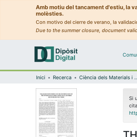
Amb motiu del tancament d'estiu, la v
molèsties.
Con motivo del cierre de verano, la valida
Due to the summer closure, document valid
Comuni
Inici
Recerca
Ciència dels Materials i Qu
Si 
cit
htt
TH