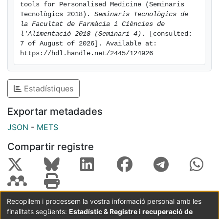
tools for Personalised Medicine (Seminaris 
Tecnològics 2018). 
Seminaris Tecnològics de 
la Facultat de Farmàcia i Ciències de 
l'Alimentació 2018 (Seminari 4)
. [consulted: 
7 of August of 2026]. Available at: 
https://hdl.handle.net/2445/124926
Estadístiques
Exportar metadades
JSON
-
METS
Compartir registre
Recopilem i processem la vostra informació personal amb les
finalitats següents:
Estadístic & Registre i recuperació de
Coordinació:
CRAI UB
Avís legal
Metadades