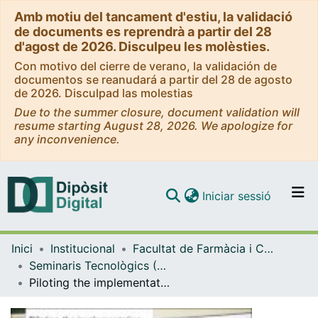
Amb motiu del tancament d'estiu, la validació
de documents es reprendrà a partir del 28
d'agost de 2026. Disculpeu les molèsties.
Con motivo del cierre de verano, la validación de
documentos se reanudará a partir del 28 de agosto
de 2026. Disculpad las molestias
Due to the summer closure, document validation will
resume starting August 28, 2026. We apologize for
any inconvenience.
(current)
Iniciar sessió
Comunitats i col·leccions
Inici
Institucional
Facultat de Farmàcia i Ciències de l'Alimentació
Navega per tot el DD
Seminaris Tecnològics (Facultat de Farmàcia i Ciències de l'Alimentació)
Com publicar
Piloting the implementation of genome-phenome analysis tools for Personalised Medicine (Seminaris Tecnològics 2018)
Contacte