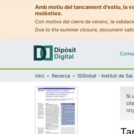
Amb motiu del tancament d'estiu, la v
molèsties.
Con motivo del cierre de verano, la valida
Due to the summer closure, document valid
Comuni
Inici
Recerca
ISGlobal - Institu
Si 
cit
htt
Ta