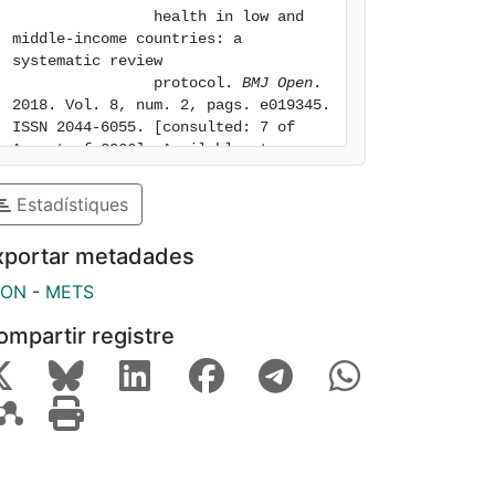
                health in low and 
middle-income countries: a 
systematic review

                protocol. 
BMJ Open
. 
2018. Vol. 8, num. 2, pags. e019345. 
ISSN 2044-6055. [consulted: 7 of 
August of 2026]. Available at: 
https://hdl.handle.net/2445/121297
Estadístiques
xportar metadades
SON
-
METS
ompartir registre