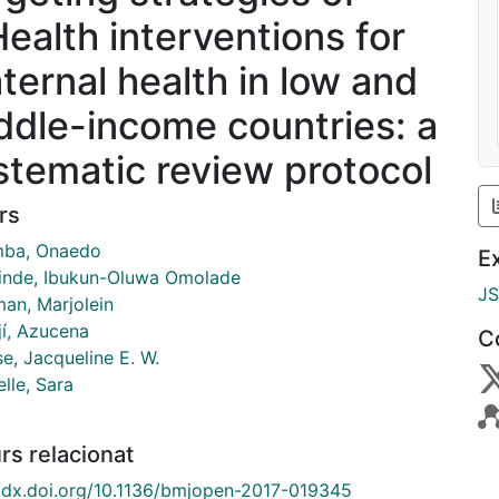
ealth interventions for
ternal health in low and
ddle-income countries: a
stematic review protocol
rs
mba, Onaedo
E
rinde, Ibukun-Oluwa Omolade
J
man, Marjolein
jí, Azucena
C
e, Jacqueline E. W.
lle, Sara
rs relacionat
//dx.doi.org/10.1136/bmjopen-2017-019345