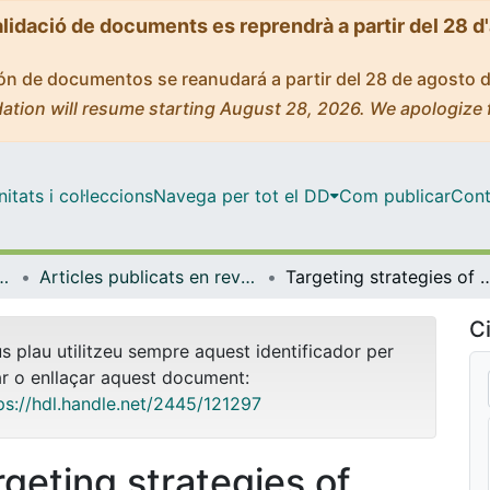
alidació de documents es reprendrà a partir del 28 d
ción de documentos se reanudará a partir del 28 de agosto 
ation will resume starting August 28, 2026. We apologize 
tats i col·leccions
Navega per tot el DD
Com publicar
Cont
t de Salut Global de Barcelona
Articles publicats en revistes (ISGlobal)
Targeting strategies of mHealth interventions for maternal health in low and middle-income
Ci
us plau utilitzeu sempre aquest identificador per
ar o enllaçar aquest document:
ps://hdl.handle.net/2445/121297
rgeting strategies of