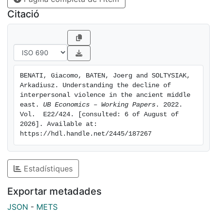
factors driving human conflict.
Citació
BENATI, Giacomo, BATEN, Joerg and SOLTYSIAK, 
Arkadiusz. Understanding the decline of 
interpersonal violence in the ancient middle 
east. 
UB Economics – Working Papers
. 2022. 
Vol.  E22/424. [consulted: 6 of August of 
2026]. Available at: 
https://hdl.handle.net/2445/187267
Estadístiques
Exportar metadades
JSON
-
METS