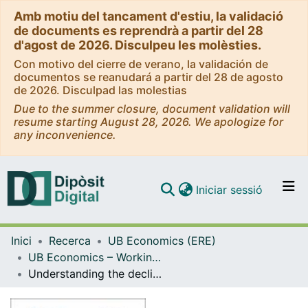
Amb motiu del tancament d'estiu, la validació
de documents es reprendrà a partir del 28
d'agost de 2026. Disculpeu les molèsties.
Con motivo del cierre de verano, la validación de
documentos se reanudará a partir del 28 de agosto
de 2026. Disculpad las molestias
Due to the summer closure, document validation will
resume starting August 28, 2026. We apologize for
any inconvenience.
(current)
Iniciar sessió
Comunitats i col·leccions
Inici
Recerca
UB Economics (ERE)
Navega per tot el DD
UB Economics – Working Papers [ERE]
Com publicar
Understanding the decline of interpersonal violence in the ancient middle east
Contacte