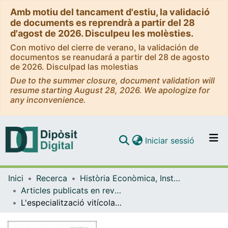
Amb motiu del tancament d'estiu, la validació
de documents es reprendrà a partir del 28
d'agost de 2026. Disculpeu les molèsties.
Con motivo del cierre de verano, la validación de
documentos se reanudará a partir del 28 de agosto
de 2026. Disculpad las molestias
Due to the summer closure, document validation will
resume starting August 28, 2026. We apologize for
any inconvenience.
(current)
Iniciar sessió
Comunitats i col·leccions
Inici
Recerca
Història Econòmica, Institucions, Política i Economia Mundial
Navega per tot el DD
Articles publicats en revistes (Història Econòmica, Institucions, Política i Economia Mundial)
Com publicar
L'especialització vitícola catalana i la formació del mercat blader espanyol: una nova lectura socio-ambiental de la comercialització dels sistemes agraris a la província de Barcelona a la segona meitat del segle XIX
Contacte