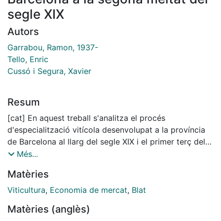
segle XIX
Autors
Garrabou, Ramon, 1937-
Tello, Enric
Cussó i Segura, Xavier
Resum
[cat] En aquest treball s'analitza el procés
d'especialització vitícola desenvolupat a la província
de Barcelona al llarg del segle XIX i el primer terç del
segle XX, des de l'òptica de les complexes i canviants
Més...
relacions entre comerç i medi ambient. El principal
Matèries
moment de ruptura de l'esmentat procés s'identifica
en el pas, abans i després de la crisi agrària finisecular,
Viticultura
,
Economia de mercat
,
Blat
des d'una primerenca especialització comercial
Matèries (anglès)
regional fins a la primera globalització de l'agricultura