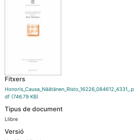
Fitxers
Honoris_Causa_Näätänen_Risto_16226_084612_4331_.p
df
(746.79 KB)
Tipus de document
Llibre
Versió