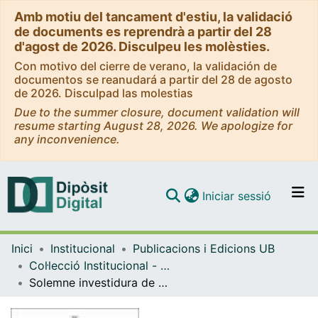
Amb motiu del tancament d'estiu, la validació
de documents es reprendrà a partir del 28
d'agost de 2026. Disculpeu les molèsties.
Con motivo del cierre de verano, la validación de
documentos se reanudará a partir del 28 de agosto
de 2026. Disculpad las molestias
Due to the summer closure, document validation will
resume starting August 28, 2026. We apologize for
any inconvenience.
(current)
Iniciar sessió
Comunitats i col·leccions
Inici
Institucional
Publicacions i Edicions UB
Navega per tot el DD
Col·lecció Institucional - eBooks - (Publicacions i Edicions UB)
Com publicar
Solemne investidura de doctor honoris causa al professor Risto Näätänen: març de 2007
Contacte