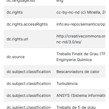
dc.language.iso
eng
dc.rights
cc-by-nc-nd (c) Minella, 20
dc.rights.accessRights
info:eu-repo/semantics/ope
http://creativecommons.org/
dc.rights.uri
nc-nd/3.0/es/
Treballs Finals de Grau (TFG
dc.source
Enginyeria Química
dc.subject.classification
Bescanviadors de calor
dc.subject.classification
Turbulència
dc.subject.classification
ANSYS (Sistema informàtic)
dc.subject.classification
Treballs de fi de grau