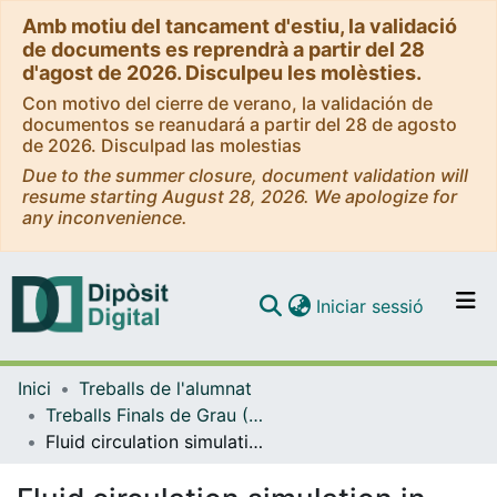
Amb motiu del tancament d'estiu, la validació
de documents es reprendrà a partir del 28
d'agost de 2026. Disculpeu les molèsties.
Con motivo del cierre de verano, la validación de
documentos se reanudará a partir del 28 de agosto
de 2026. Disculpad las molestias
Due to the summer closure, document validation will
resume starting August 28, 2026. We apologize for
any inconvenience.
(current)
Iniciar sessió
Comunitats i col·leccions
Inici
Treballs de l'alumnat
Navega per tot el DD
Treballs Finals de Grau (TFG) - Enginyeria Química
Com publicar
Fluid circulation simulation in heat exchangers: Shell and tube (CFD - ANSYS®)
Contacte