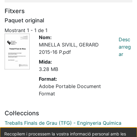
Fitxers
Paquet original
Mostrant
1 - 1 de 1
Nom:
Desc
MINELLA SIVILL, GERARD
arreg
2015-16 P.pdf
ar
Mida:
3.28 MB
Format:
Adobe Portable Document
Format
Col·leccions
Treballs Finals de Grau (TFG) - Enginyeria Química
Recopilem i processem la vostra informació personal amb les