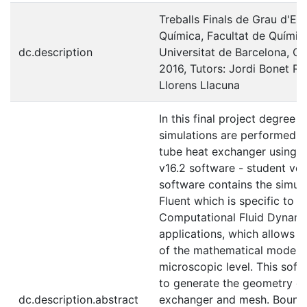
Treballs Finals de Grau d'En
Química, Facultat de Químic
dc.description
Universitat de Barcelona, Cu
2016, Tutors: Jordi Bonet Ru
Llorens Llacuna
In this final project degree s
simulations are performed o
tube heat exchanger using
v16.2 software - student ver
software contains the simula
Fluent which is specific to
Computational Fluid Dynami
applications, which allows t
of the mathematical model a
microscopic level. This soft
to generate the geometry of
dc.description.abstract
exchanger and mesh. Bound