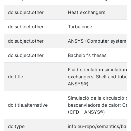
dc.subject.other
Heat exchangers
dc.subject.other
Turbulence
dc.subject.other
ANSYS (Computer system)
dc.subject.other
Bachelor's theses
Fluid circulation simulation i
dc.title
exchangers: Shell and tube 
ANSYS®)
Simulació de la circulació de
dc.title.alternative
bescanviadors de calor: Car
(CFD - ANSYS®)
dc.type
info:eu-repo/semantics/bach