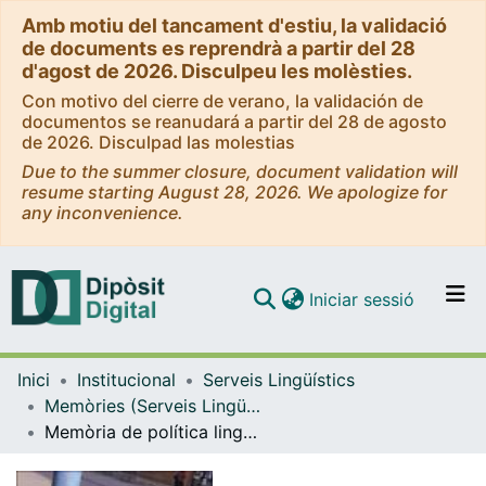
Amb motiu del tancament d'estiu, la validació
de documents es reprendrà a partir del 28
d'agost de 2026. Disculpeu les molèsties.
Con motivo del cierre de verano, la validación de
documentos se reanudará a partir del 28 de agosto
de 2026. Disculpad las molestias
Due to the summer closure, document validation will
resume starting August 28, 2026. We apologize for
any inconvenience.
(current)
Iniciar sessió
Comunitats i col·leccions
Inici
Institucional
Serveis Lingüístics
Navega per tot el DD
Memòries (Serveis Lingüístics)
Com publicar
Memòria de política lingüística 1994-2001
Contacte