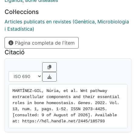
Ligands
,
Bone diseases
generated, the diseases associated with each gene
Col·leccions
and the bone processes in which each member is
involved. The precise knowledge of all these elements
Articles publicats en revistes (Genètica, Microbiologia
will help us to identify possible targets that can be
i Estadística)
used as a therapeutic target for the treatment of bone
Pàgina completa de l'ítem
diseases such as osteoporosis.
Citació
MARTÍNEZ-GIL, Núria, et al. Wnt pathway 
extracellular components and their essential 
roles in bone homeostasis. 
Genes
. 2022. Vol. 
13, num. 1, pags. 1-52. ISSN 2073-4425. 
[consulted: 9 of August of 2026]. Available 
at: https://hdl.handle.net/2445/185793