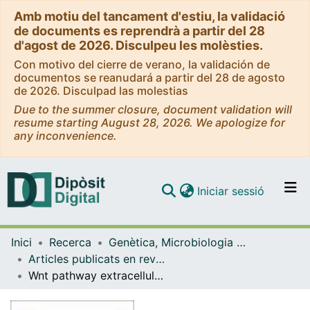
Amb motiu del tancament d'estiu, la validació
de documents es reprendrà a partir del 28
d'agost de 2026. Disculpeu les molèsties.
Con motivo del cierre de verano, la validación de
documentos se reanudará a partir del 28 de agosto
de 2026. Disculpad las molestias
Due to the summer closure, document validation will
resume starting August 28, 2026. We apologize for
any inconvenience.
(current)
Iniciar sessió
Comunitats i col·leccions
Inici
Recerca
Genètica, Microbiologia i Estadística
Navega per tot el DD
Articles publicats en revistes (Genètica, Microbiologia i Estadística)
Com publicar
Wnt pathway extracellular components and their essential roles in bone homeostasis
Contacte