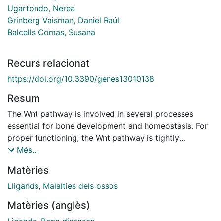
Ugartondo, Nerea
Grinberg Vaisman, Daniel Raúl
Balcells Comas, Susana
Recurs relacionat
https://doi.org/10.3390/genes13010138
Resum
The Wnt pathway is involved in several processes
essential for bone development and homeostasis. For
proper functioning, the Wnt pathway is tightly
regulated by numerous extracellular elements that act
Més...
by both activating and inhibiting the pathway at
Matèries
different moments. This review aims to describe,
summarize and update the findings regarding the
Lligands
,
Malalties dels ossos
extracellular modulators of the Wnt pathway, including
Matèries (anglès)
co-receptors, ligands and inhibitors, in relation to bone
homeostasis, with an emphasis on the animal models