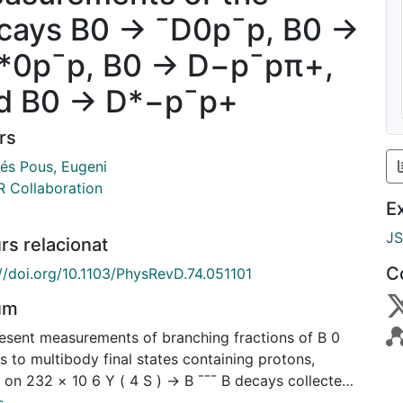
cays B0 → ¯D0p¯p, B0 →
*0p¯p, B0 → D−p¯pπ+,
d B0 → D*−p¯p+
rs
és Pous, Eugeni
 Collaboration
E
J
rs relacionat
C
://doi.org/10.1103/PhysRevD.74.051101
um
esent measurements of branching fractions of B 0
 to multibody final states containing protons,
 on 232 × 10 6 Υ ( 4 S ) → B ¯¯¯ B decays collected
the BABAR detector at the SLAC PEP-II asymmetric-