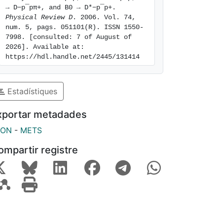
→ D−p¯pπ+, and B0 → D*−p¯p+. 
Physical Review D
. 2006. Vol. 74, 
num. 5, pags. 051101(R). ISSN 1550-
7998. [consulted: 7 of August of 
2026]. Available at: 
https://hdl.handle.net/2445/131414
Estadístiques
xportar metadades
SON
-
METS
ompartir registre