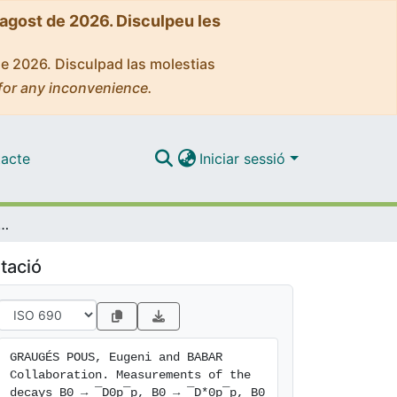
'agost de 2026. Disculpeu les
de 2026. Disculpad las molestias
for any inconvenience.
acte
Iniciar sessió
 decays B0 → ¯D0p¯p, B0 → ¯D*0p¯p, B0 → D−p¯pπ+, and B0 → D*−p¯p+
tació
GRAUGÉS POUS, Eugeni and BABAR 
Collaboration. Measurements of the 
decays B0 → ¯D0p¯p, B0 → ¯D*0p¯p, B0 