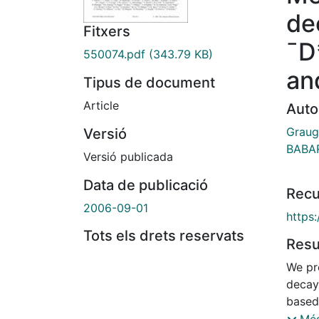
de
Fitxers
¯D
550074.pdf
(343.79 KB)
an
Tipus de document
Article
Auto
Graug
Versió
BABAR
Versió publicada
Data de publicació
Recu
2006-09-01
https
Tots els drets reservats
Res
We pr
decays
based
with 