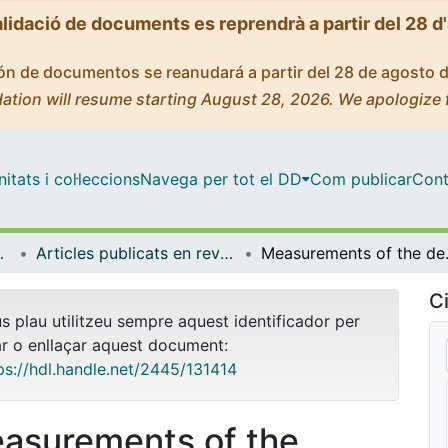
alidació de documents es reprendrà a partir del 28 d
ción de documentos se reanudará a partir del 28 de agosto 
ation will resume starting August 28, 2026. We apologize 
tats i col·leccions
Navega per tot el DD
Com publicar
Cont
trofísica
Articles publicats en revistes (Física Quàntica i Astrofísica)
Measurements of the
Ci
us plau utilitzeu sempre aquest identificador per
ar o enllaçar aquest document:
ps://hdl.handle.net/2445/131414
asurements of the