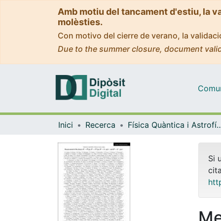
Amb motiu del tancament d'estiu, la v
molèsties.
Con motivo del cierre de verano, la valida
Due to the summer closure, document valid
Comuni
Inici
Recerca
Física Quàntica i As
Si 
cit
htt
Me