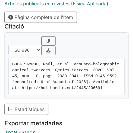
control of each trap group. Additionally, we discuss
Articles publicats en revistes (Física Aplicada)
the compatibility of this method with precise force
Pàgina completa de l'ítem
and position measurements, and the improvement in
their frequency bandwidth compared to time-sharing
Citació
optical tweezers, especially when many objects are
trapped
BOLA SAMPOL, Raúl, et al. Acousto-holographic 
optical tweezers. 
Optics Letters
. 2020. Vol. 
45, num. 10, pags. 2938-2941. ISSN 0146-9592. 
[consulted: 6 of August of 2026]. Available 
at: https://hdl.handle.net/2445/206691
Estadístiques
Exportar metadades
JSON
-
METS