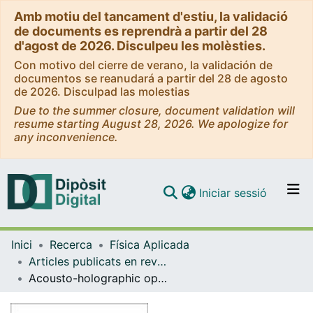
Amb motiu del tancament d'estiu, la validació
de documents es reprendrà a partir del 28
d'agost de 2026. Disculpeu les molèsties.
Con motivo del cierre de verano, la validación de
documentos se reanudará a partir del 28 de agosto
de 2026. Disculpad las molestias
Due to the summer closure, document validation will
resume starting August 28, 2026. We apologize for
any inconvenience.
(current)
Iniciar sessió
Comunitats i col·leccions
Inici
Recerca
Física Aplicada
Navega per tot el DD
Articles publicats en revistes (Física Aplicada)
Com publicar
Acousto-holographic optical tweezers
Contacte