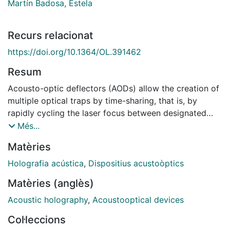
Martín Badosa, Estela
Recurs relacionat
https://doi.org/10.1364/OL.391462
Resum
Acousto-optic deflectors (AODs) allow the creation of
multiple optical traps by time-sharing, that is, by
rapidly cycling the laser focus between designated
spatial locations. The traps thus formed are not
Més...
permanent. In this Letter, we successfully demonstrate
Matèries
the creation of multiple and permanent traps by means
of AODs driven by specially encoded radio frequency
Holografia acústica
,
Dispositius acustoòptics
signals. The generation of complex acoustic signals
Matèries (anglès)
allows us to treat such devices as super-fast spatial
light modulators. Using this technique, it is possible to
Acoustic holography
,
Acoustooptical devices
generate several static optical trap arrays and switch
Col·leccions
them at kilohertz (kHz) rates, allowing independent