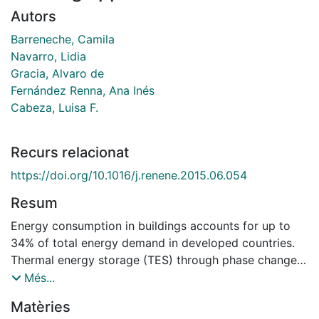
Autors
Barreneche, Camila
Navarro, Lidia
Gracia, Alvaro de
Fernández Renna, Ana Inés
Cabeza, Luisa F.
Recurs relacionat
https://doi.org/10.1016/j.renene.2015.06.054
Resum
Energy consumption in buildings accounts for up to
34% of total energy demand in developed countries.
Thermal energy storage (TES) through phase change
materials (PCM) is considered as a promising solution
Més...
for this energetic problem in buildings. The material
Matèries
used in this paper is an own-developed shape