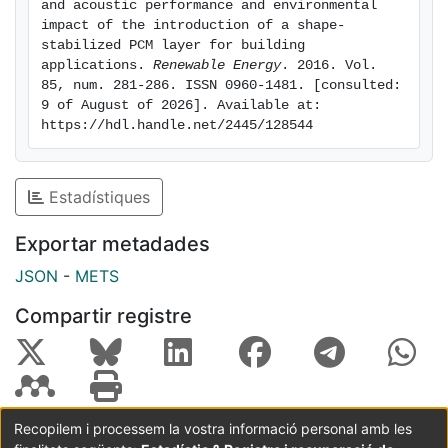
and acoustic performance and environmental 
impact of the introduction of a shape-
stabilized PCM layer for building 
applications. 
Renewable Energy
. 2016. Vol. 
85, num. 281-286. ISSN 0960-1481. [consulted: 
9 of August of 2026]. Available at: 
https://hdl.handle.net/2445/128544
Estadístiques
Exportar metadades
JSON
-
METS
Compartir registre
Recopilem i processem la vostra informació personal amb les
Coordinació:
CRAI UB
Avís legal
Metadades