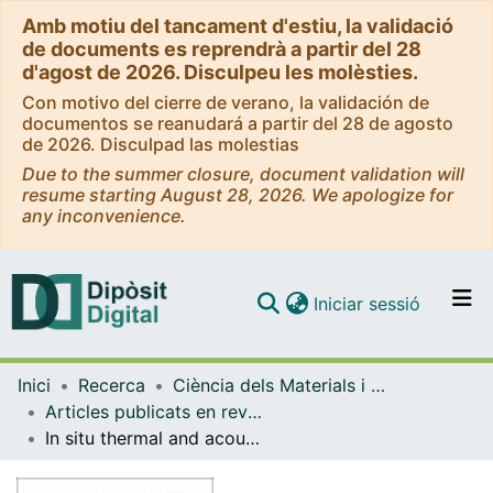
Amb motiu del tancament d'estiu, la validació
de documents es reprendrà a partir del 28
d'agost de 2026. Disculpeu les molèsties.
Con motivo del cierre de verano, la validación de
documentos se reanudará a partir del 28 de agosto
de 2026. Disculpad las molestias
Due to the summer closure, document validation will
resume starting August 28, 2026. We apologize for
any inconvenience.
(current)
Iniciar sessió
Comunitats i col·leccions
Inici
Recerca
Ciència dels Materials i Química Física
Navega per tot el DD
Articles publicats en revistes (Ciència dels Materials i Química Física)
Com publicar
In situ thermal and acoustic performance and environmental impact of the introduction of a shape-stabilized PCM layer for building applications
Contacte