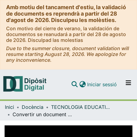
Amb motiu del tancament d'estiu, la validació
de documents es reprendrà a partir del 28
d'agost de 2026. Disculpeu les molèsties.
Con motivo del cierre de verano, la validación de
documentos se reanudará a partir del 28 de agosto
de 2026. Disculpad las molestias
Due to the summer closure, document validation will
resume starting August 28, 2026. We apologize for
any inconvenience.
(current)
Iniciar sessió
Comunitats i col·leccions
Inici
Docència
TECNOLOGIA EDUCATIVA (TAC/TIC)
Navega per tot el DD
Convertir un document PowerPoint a Imatge o PDF [vídeo]. Abril 2013
Com publicar
Contacte