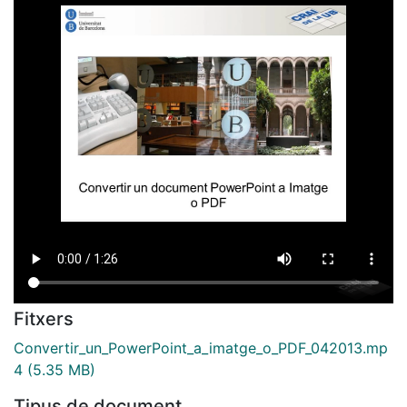
Fitxers
Convertir_un_PowerPoint_a_imatge_o_PDF_042013.mp
4
(5.35 MB)
Tipus de document