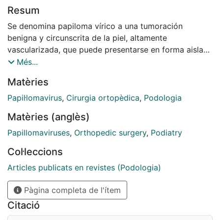
Resum
Se denomina papiloma vírico a una tumoración
benigna y circunscrita de la piel, altamente
vascularizada, que puede presentarse en forma aislada
o múltiple. El agente causante es el Papova virus.
Més...
Matèries
Papil·lomavirus
,
Cirurgia ortopèdica
,
Podologia
Matèries (anglès)
Papillomaviruses
,
Orthopedic surgery
,
Podiatry
Col·leccions
Articles publicats en revistes (Podologia)
Pàgina completa de l'ítem
Citació