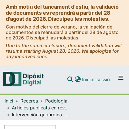
Amb motiu del tancament d'estiu, la validació
de documents es reprendrà a partir del 28
d'agost de 2026. Disculpeu les molèsties.
Con motivo del cierre de verano, la validación de
documentos se reanudará a partir del 28 de agosto
de 2026. Disculpad las molestias
Due to the summer closure, document validation will
resume starting August 28, 2026. We apologize for
any inconvenience.
(current)
Iniciar sessió
Comunitats i col·leccions
Inici
Recerca
Podologia
Navega per tot el DD
Articles publicats en revistes (Podologia)
Com publicar
Intervención quirúrgica de papilomas víricos múltiples
Contacte