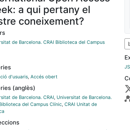
ek: a qui pertany el
stre coneixement?
rs
rsitat de Barcelona. CRAI Biblioteca del Campus
E
ries
J
ció d'usuaris
,
Accés obert
C
ries (anglès)
rsitat de Barcelona. CRAI
,
Universitat de Barcelona.
Biblioteca del Campus Clínic
,
CRAI Unitat de
ca
leccions