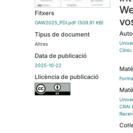
We
Fitxers
vo
OAW2025_PDI.pdf
(509.91 KB)
Auto
Tipus de document
Unive
Altres
Clínic
Data de publicació
2025-10-22
Matè
Llicència de publicació
Forma
Matè
Unive
CRAI 
Recer
Col·