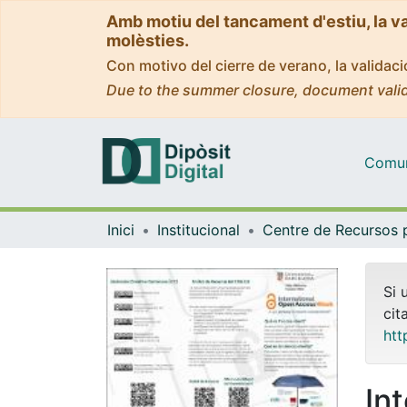
Amb motiu del tancament d'estiu, la v
molèsties.
Con motivo del cierre de verano, la valida
Due to the summer closure, document valid
Comuni
Inici
Institucional
Si 
cit
htt
In