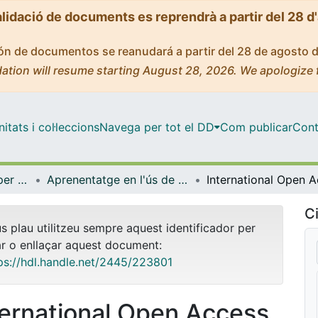
alidació de documents es reprendrà a partir del 28 d
ción de documentos se reanudará a partir del 28 de agosto 
ation will resume starting August 28, 2026. We apologize 
tats i col·leccions
Navega per tot el DD
Com publicar
Cont
Centre de Recursos per a l'Aprenentatge i la Investigació (CRAI-UB) - Institucional
Aprenentatge en l'ús de serveis i recursos d'informació: tutorials i guies (CRAI-UB)
Ci
us plau utilitzeu sempre aquest identificador per
ar o enllaçar aquest document:
ps://hdl.handle.net/2445/223801
ternational Open Access