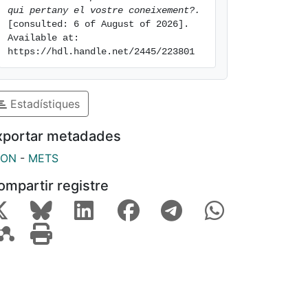
qui pertany el vostre coneixement?.
[consulted: 6 of August of 2026]. 
Available at: 
https://hdl.handle.net/2445/223801
Estadístiques
xportar metadades
SON
-
METS
ompartir registre