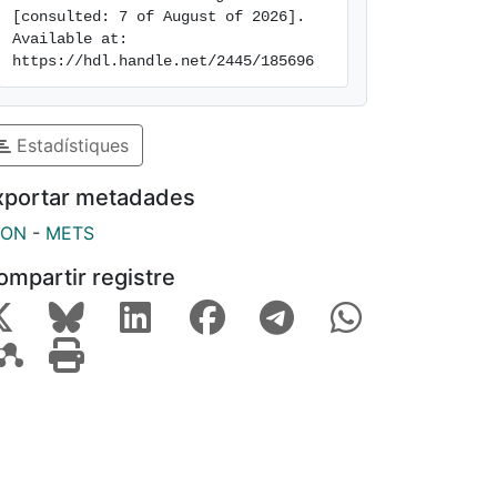
[consulted: 7 of August of 2026]. 
Available at: 
https://hdl.handle.net/2445/185696
Estadístiques
xportar metadades
SON
-
METS
ompartir registre