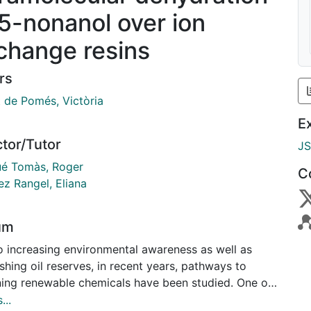
 5-nonanol over ion
change resins
rs
 de Pomés, Victòria
E
ctor/Tutor
J
ué Tomàs, Roger
C
ez Rangel, Eliana
um
o increasing environmental awareness as well as
shing oil reserves, in recent years, pathways to
ning renewable chemicals have been studied. One of
learest pathways is to obtain bio-chemicals from
...