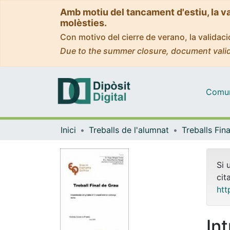
Amb motiu del tancament d'estiu, la v
molèsties.
Con motivo del cierre de verano, la valida
Due to the summer closure, document valid
Comuni
Inici
Treballs de l'alumnat
Si 
cit
htt
In