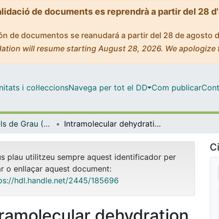
alidació de documents es reprendrà a partir del 28 d
ción de documentos se reanudará a partir del 28 de agosto 
ation will resume starting August 28, 2026. We apologize 
tats i col·leccions
Navega per tot el DD
Com publicar
Cont
Treballs Finals de Grau (TFG) - Enginyeria Química
Intramolecular dehydration of 5-nonanol over ion exchange resins
Ci
us plau utilitzeu sempre aquest identificador per
ar o enllaçar aquest document:
ps://hdl.handle.net/2445/185696
tramolecular dehydration