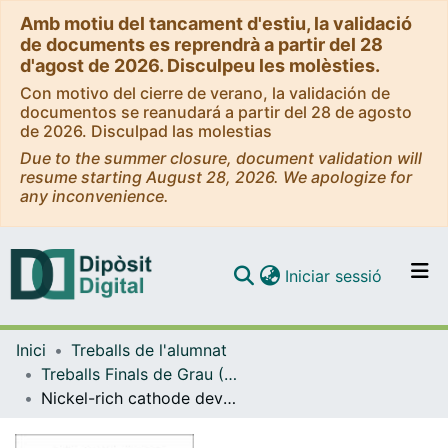
Amb motiu del tancament d'estiu, la validació
de documents es reprendrà a partir del 28
d'agost de 2026. Disculpeu les molèsties.
Con motivo del cierre de verano, la validación de
documentos se reanudará a partir del 28 de agosto
de 2026. Disculpad las molestias
Due to the summer closure, document validation will
resume starting August 28, 2026. We apologize for
any inconvenience.
(current)
Iniciar sessió
Comunitats i col·leccions
Inici
Treballs de l'alumnat
Navega per tot el DD
Treballs Finals de Grau (TFG) - Física
Com publicar
Nickel-rich cathode development for lithium-ion batteries
Contacte