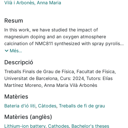
Vilà i Arbonès, Anna Maria
Resum
In this work, we have studied the impact of
magnesium doping and an oxygen atmosphere
calcination of NMC811 synthesized with spray pyrolisis
on the battery’s performance.
Més...
Eight different samples were studied, and coin cells
Descripció
were prepared from them. Although magnesium
dopants decreased the battery’s specific discharge
Treballs Finals de Grau de Física, Facultat de Física,
capacity, calcination in an oxygen atmosphere was
Universitat de Barcelona, Curs: 2024, Tutors: Elías
found to enhance the performance
Martínez Moreno, Anna Maria Vilà Arbonès
Matèries
Bateria d'ió liti
,
Càtodes
,
Treballs de fi de grau
Matèries (anglès)
Lithium-ion battery
,
Cathodes
,
Bachelor's theses