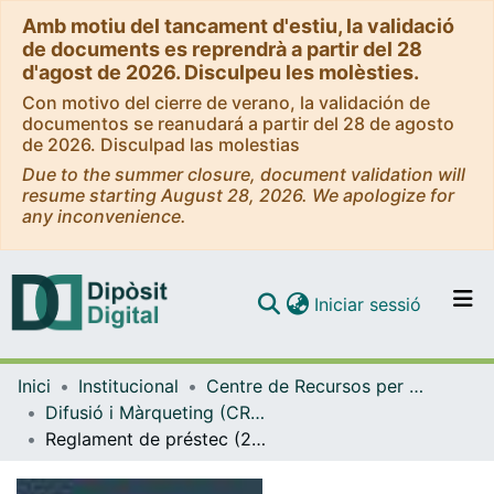
Amb motiu del tancament d'estiu, la validació
de documents es reprendrà a partir del 28
d'agost de 2026. Disculpeu les molèsties.
Con motivo del cierre de verano, la validación de
documentos se reanudará a partir del 28 de agosto
de 2026. Disculpad las molestias
Due to the summer closure, document validation will
resume starting August 28, 2026. We apologize for
any inconvenience.
(current)
Iniciar sessió
Comunitats i col·leccions
Inici
Institucional
Centre de Recursos per a l'Aprenentatge i la Investigació (CRAI-UB) - Institucional
Navega per tot el DD
Difusió i Màrqueting (CRAI-UB)
Com publicar
Reglament de préstec (2005)
Contacte