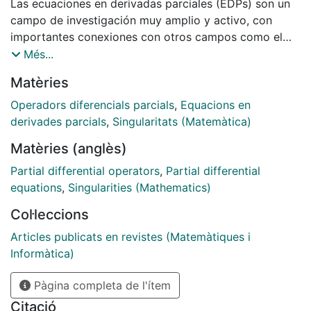
Las ecuaciones en derivadas parciales (EDPs) son un
campo de investigación muy amplio y activo, con
importantes conexiones con otros campos como el
análisis armónico, la geometría diferencial, el cálculo
Més...
de variaciones, la teoría de probabilidad, la teoría
Matèries
geométrica de la medida, o la matemática
computacional y aplicada. Una de las preguntas más
Operadors diferencials parcials
,
Equacions en
básicas y centrales en el estudio de EDPs es la
derivades parcials
,
Singularitats (Matemàtica)
regularidad: Dada una cierta EDP (o una clase general
Matèries (anglès)
de EDPs), ¿son regulares todas sus soluciones, o
pueden tener singularidades?
Partial differential operators
,
Partial differential
equations
,
Singularities (Mathematics)
Col·leccions
Articles publicats en revistes (Matemàtiques i
Informàtica)
Pàgina completa de l'ítem
Citació