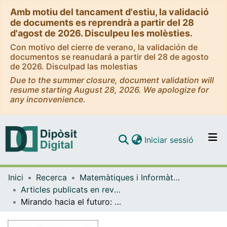
Amb motiu del tancament d'estiu, la validació
de documents es reprendrà a partir del 28
d'agost de 2026. Disculpeu les molèsties.
Con motivo del cierre de verano, la validación de
documentos se reanudará a partir del 28 de agosto
de 2026. Disculpad las molestias
Due to the summer closure, document validation will
resume starting August 28, 2026. We apologize for
any inconvenience.
(current)
Iniciar sessió
Comunitats i col·leccions
Inici
Recerca
Matemàtiques i Informàtica
Navega per tot el DD
Articles publicats en revistes (Matemàtiques i Informàtica)
Com publicar
Mirando hacia el futuro: problemas de frontera libre
Contacte